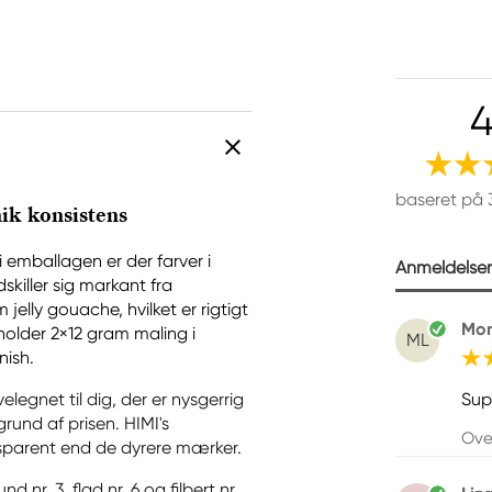
4
baseret på 
ik konsistens
 emballagen er der farver i
Anmeldelser 
killer sig markant fra
elly gouache, hvilket er rigtigt
Mon
holder 2×12 gram maling i
ML
nish.
Sup
gnet til dig, der er nysgerrig
und af prisen. HIMI's
Ove
parent end de dyrere mærker.
 nr. 3, flad nr. 6 og filbert nr.