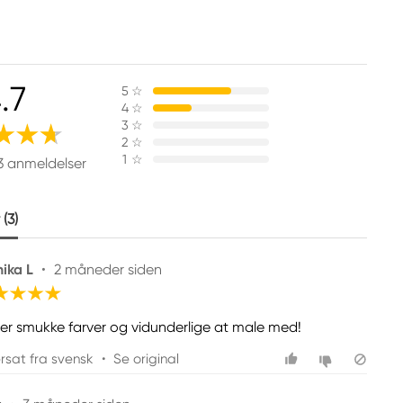
.7
5
☆
4
☆
3
☆
2
☆
1
☆
3 anmeldelser
(3)
ika L
•
2 måneder siden
er smukke farver og vidunderlige at male med!
rsat fra svensk
•
Se original