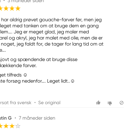
a
•
3 måneder siden
 har aldrig prøvet gouache-farver før, men jeg
 leget med tanken om at bruge dem en gang
llem…. Jeg er meget glad, jeg maler med
arel og akryl, jeg har malet med olie, men de er
 noget, jeg faldt for, de tager for lang tid om at
e….
sjovt og spændende at bruge disse
dækkende farver.
t tilfreds ☺️
ste forsøg nedenfor…. Leget lidt..☺️
rsat fra svensk
•
Se original
stin G
•
7 måneder siden