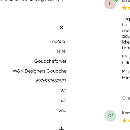
Liz
L
Jeg
har
ime
akv
606061
ikke
tørr
HIMI
Så 
Gouachefarver
hel
W&N Designers Gouache
Mege
Før
6976939682577
160
Ove
40
260
Ker
KG