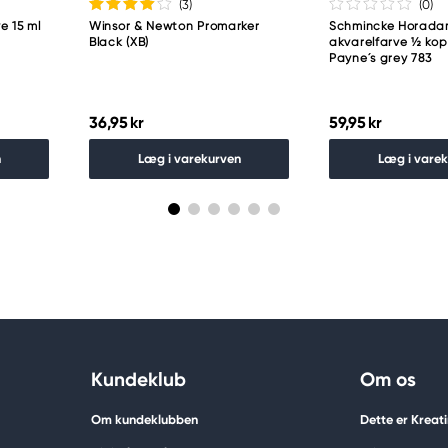
(3
)
(0
)
e 15 ml
Winsor & Newton Promarker
Schmincke Horad
Black (XB)
akvarelfarve ½ ko
Payne´s grey 783
36,95 kr
59,95 kr
n
Læg i varekurven
Læg i vare
Kundeklub
Om os
Om kundeklubben
Dette er Kreat