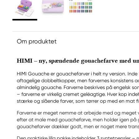
Om produktet
HIMI – ny, spændende gouachefarve med un
HIMI Gouache er gouachefarver i helt ny version. Inde i
aftagelige dobbeltkopper, men farvernes konsistens ads
almindelig gouache. Farverne beskrives på engelsk som j
– farverne er virkelig cremet geléagtige. Hver kop inde
stærke og slående farver, som tørrer op med en mat fi
Farverne er meget nemme at arbejde med og meget vele
efter at male med gouachefarve, men holder igen på gr
gouachefarver dækker godt, men er noget mere trans
Den praktiske lilla pakke indeholder 3 syntetpensler – rund