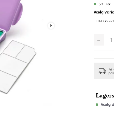
50+ stk
Vælg varia
HIMI Gouache
1
Fri 
pak
Lagers
Vælg d