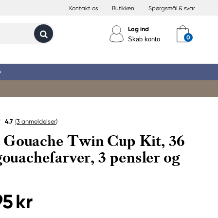
Kontakt os
Butikken
Spørgsmål & svar
Log ind
Skab konto
»
4.7
(3
anmeldelser
)
Gouache Twin Cup Kit, 36
 gouachefarver, 3 pensler og
95 kr