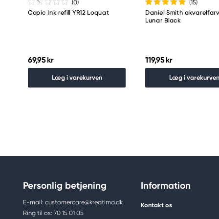
(0
)
(15
)
Copic Ink refill YR12 Loquat
Daniel Smith akvarelfarv
Lunar Black
69,95 kr
119,95 kr
Læg i varekurven
Læg i varekurve
Personlig betjening
Information
E-mail: customercare@kreatima.dk
Kontakt os
Ring til os: 70 15 01 05