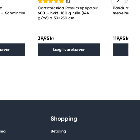
(13
)
am
Cartotecnica Rossi crepepapir
Panduro Furni
p – Schmincke
600 – hvid, 180 g rulle (144
møbelmaling 2
g/m²) a 50×250 cm
39,95 kr
119,95 kr
kurven
Læg i varekurven
Læg i
Shopping
ima
Betaling