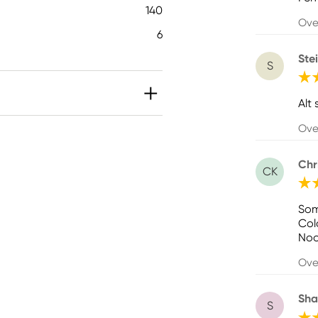
140
Ove
6
Ste
S
Alt
Ove
Chr
CK
Som
Col
Noo
Ove
Sh
S