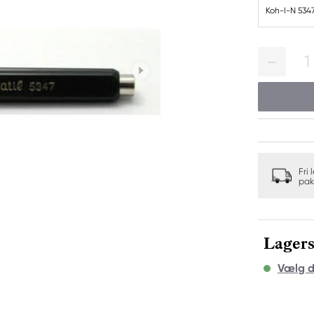
Koh-I-N 5347
1
Fri 
pak
Lagers
Vælg d