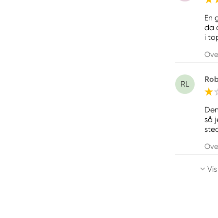
En 
da 
i t
Ove
Rob
RL
Den
så 
ste
Ove
Vis