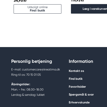
119,95 kr
34,95 kr
Udsolgt online
Læg i varekurve
Find i butik
Personlig betjening
Information
E-mail: customercare@kreatima.dk
Kontakt os
Ring til os: 70 15 01 05
Find butik
Åbningstider:
Favoritsider
Man. - fre.: 08.00-18.00
Spørgsmål & svar
Lørdag & søndag: lukket
Erhvervskunde