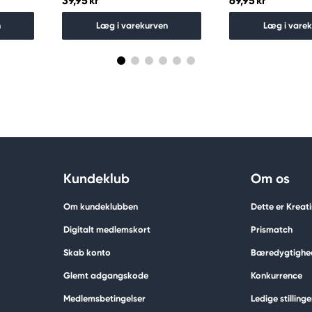
39,95 kr
69,95 kr
n
Læg i varekurven
Læg i vare
Kundeklub
Om os
Om kundeklubben
Dette er Kreat
Digitalt medlemskort
Prismatch
Skab konto
Bæredygtighe
Glemt adgangskode
Konkurrence
Medlemsbetingelser
Ledige stillinge