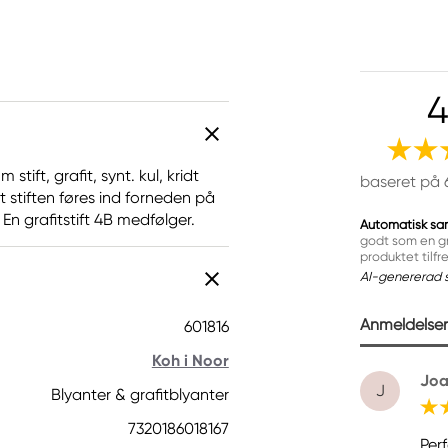
4
tift, grafit, synt. kul, kridt
baseret på 
t stiften føres ind forneden på
 En grafitstift 4B medfølger.
Automatisk sa
godt som en gr
produktet tilfr
AI-genererad 
Anmeldelser 
601816
Koh i Noor
Joa
J
Blyanter & grafitblyanter
7320186018167
Per