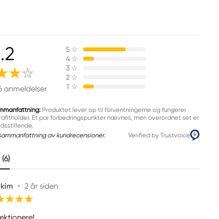
.2
5
☆
4
☆
3
☆
2
☆
1
☆
6 anmeldelser
mmanfattning:
Produktet lever op til forventningerne og fungerer
afitholder. Et par forbedringspunkter nævnes, men overordnet set er
edsstillende.
sammanfattning av kundrecensioner.
Verified by Trustvoice
(6)
kim
•
2 år siden
fektionere!