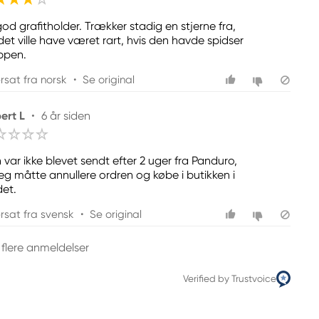
god grafitholder. Trækker stadig en stjerne fra,
det ville have været rart, hvis den havde spidser
oppen.
rsat fra norsk
•
Se original
ert L
•
6 år siden
 var ikke blevet sendt efter 2 uger fra Panduro,
jeg måtte annullere ordren og købe i butikken i
det.
rsat fra svensk
•
Se original
 flere anmeldelser
Verified by Trustvoice