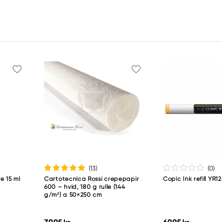
(13
)
(0
)
e 15 ml
Cartotecnica Rossi crepepapir
Copic Ink refill YR
600 – hvid, 180 g rulle (144
g/m²) a 50×250 cm