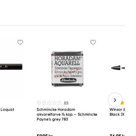
(0
)
12 Loquat
Schmincke Horadam
Winsor & New
akvarelfarve ½ kop – Schmincke
Black (XB)
Payne´s grey 783