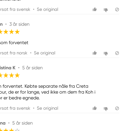
rsat fra svensk
•
Se original
in
•
3 år siden
 som forventet
rsat fra norsk
•
Se original
istina K
•
5 år siden
 forventet. Købte separate nåle fra Creta
our, de er for lange, ved ikke om dem fra Koh i
r er bedre egnede.
rsat fra svensk
•
Se original
ana
•
5 år siden