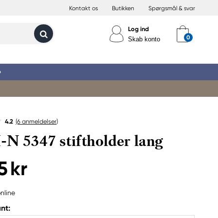
Kontakt os
Butikken
Spørgsmål & svar
Log ind
Skab konto
»
4.2
(6
anmeldelser
)
-N 5347 stiftholder lang
5 kr
nline
nt: