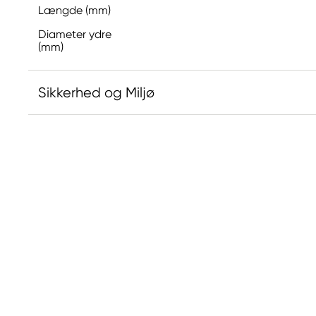
Længde (mm)
Diameter ydre
(mm)
Sikkerhed og Miljø
Ansvarlig EU
Koh-i-Noor
Koh-I-Noor Hardtmuth
F. A. Gerstnera 21/3
370 01 České Budějovice, Czech republic
sales@koh-i-noor.cz
+45 0389000200