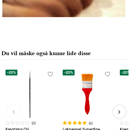
Du vil måske også kunne lide disse
-20%
-20%
-20
(0
)
(6
)
Kreatima Oil
Lakpensel Superfine
Kreat