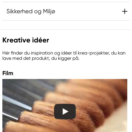
Sikkerhed og Miljø
Ansvarlig EU
Kreative idéer
Kreatima
Panduro
Hér finder du inspiration og idéer til krea-projekter, du kan
205 14 Malmö, Sweden
lave med det produkt, du kigger på.
www.panduro.com
+46 (04) 22 30 70
Film