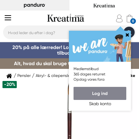
20% på alle lærreder! Log på for at benytte dig af
tilbuddet »
Alt, hvad du skal bruge til kursusstart – køb her »
Medlemstilbud
365 dages returret
Pensler
Akryl- & oliepensler
Akryl- & oliepensler Syntetiske
Opdag vores fora
-20%
Log ind
Skab konto