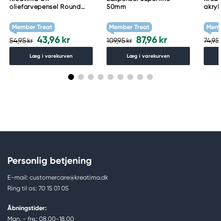
oliefarvepensel Round
50mm
akryl
4B-RO 2
3M-R
Member Treat
Member Treat
Memb
43,96 kr
87,96 kr
54,95 kr
109,95 kr
74,95 
Læg i varekurven
Læg i varekurven
Personlig betjening
E-mail: customercare@kreatima.dk
Ring til os: 70 15 01 05
Åbningstider:
Man. - fre.: 08.00-18.00