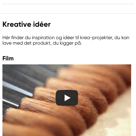
Ansvarlig EU
Kreative idéer
Kreatima
Panduro
Hér finder du inspiration og idéer til krea-projekter, du kan
205 14 Malmö, Sweden
lave med det produkt, du kigger på.
www.panduro.com
+46 (04) 22 30 70
Film