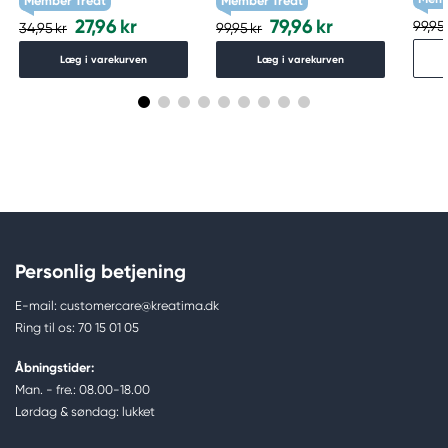
Member Treat
Member Treat
27,96 kr
79,96 kr
99,95 
34,95 kr
99,95 kr
Læg i varekurven
Læg i varekurven
Personlig betjening
E-mail: customercare@kreatima.dk
Ring til os: 70 15 01 05
Åbningstider:
Man. - fre.: 08.00-18.00
Lørdag & søndag: lukket