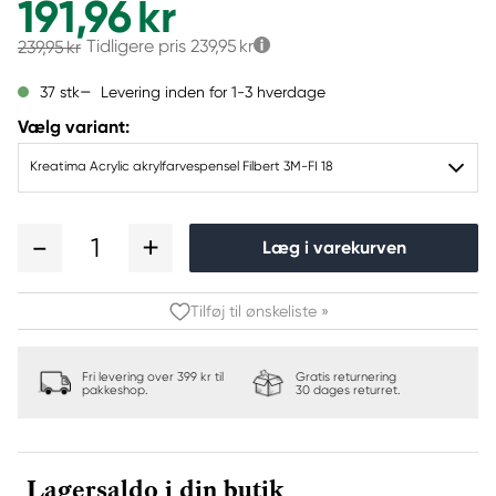
191,96 kr
Tidligere pris
239,95 kr
239,95 kr
Levering inden for 1-3 hverdage
37 stk
Vælg variant:
Kreatima Acrylic akrylfarvespensel Filbert 3M-FI 18
1
Læg i varekurven
Tilføj til ønskeliste »
Fri levering over 399 kr til
Gratis returnering
pakkeshop.
30 dages returret.
Lagersaldo i din butik