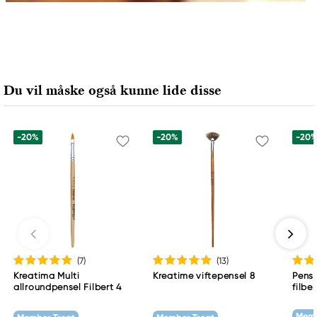
Du vil måske også kunne lide disse
-20%
-20%
-20
(7
)
(13
)
Kreatima Multi
Kreatime viftepensel 8
Pens
allroundpensel Filbert 4
filber
Memb