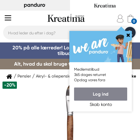
20% på alle lærreder! Log på for at benytte dig af
tilbuddet »
Alt, hvad du skal bruge til kursusstart – køb her »
Medlemstilbud
365 dages returret
Pensler
Akryl- & oliepensler
Akryl- & oliepensler Syntetiske
Opdag vores fora
-20%
Log ind
Skab konto