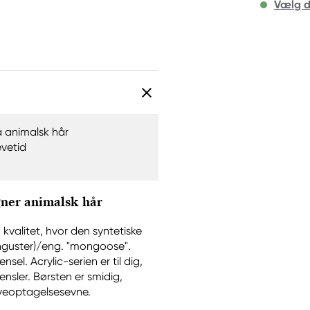
Vælg d
a animalsk hår
evetid
gner animalsk hår
kvalitet, hvor den syntetiske
manguster)/eng. "mongoose".
el. Acrylic-serien er til dig,
ensler. Børsten er smidig,
veoptagelsesevne.