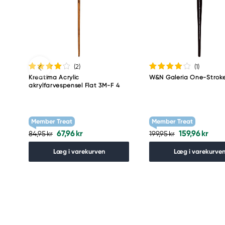
(2
)
(1
)
Kreatima Acrylic
W&N Galeria One-Strok
akrylfarvespensel Flat 3M-F 4
Member Treat
Member Treat
67,96 kr
159,96 kr
84,95 kr
199,95 kr
Læg i varekurven
Læg i varekurve