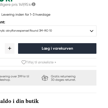
dligere pris
149,95 kr
Levering inden for 1-3 hverdage
nt:
rylic akrylfarvespensel Round 3M-RO 10
Læg i varekurven
Tilføj til ønskeliste »
levering over 399 kr til
Gratis returnering
keshop.
30 dages returret.
aldo i din butik