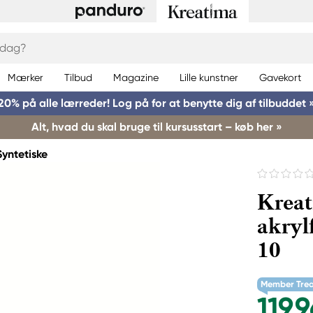
Mærker
Tilbud
Magazine
Lille kunstner
Gavekort
20% på alle lærreder! Log på for at benytte dig af tilbuddet 
Alt, hvad du skal bruge til kursusstart – køb her »
Syntetiske
Kreat
akry
10
Member Tre
119,9