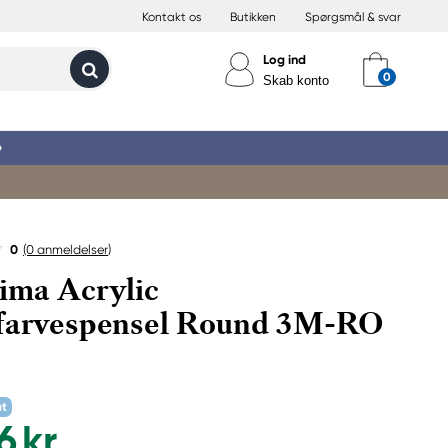
Kontakt os
Butikken
Spørgsmål & svar
Log ind
Skab konto
»
0
(0
anmeldelser
)
ima Acrylic
lfarvespensel Round 3M-RO
at
6 kr