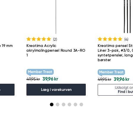
(2
)
(4
)
e 19 mm
Kreatima Acrylic
Kreatima pensel St
akrylmalingpensel Round 3A-RO
Liner 3-pak, #3/0, 0
1
syntetpensler, lan
børster
Member Treat
Member Treat
39,96 kr
39,96 kr
49,95 kr
49,95 kr
Udsolgt on
n
Læg i varekurven
Find i bu