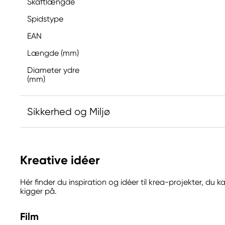
Skaftlængde
Spidstype
EAN
Længde (mm)
Diameter ydre
(mm)
Sikkerhed og Miljø
Ansvarlig EU
Kreative idéer
Kreatima
Panduro
Hér finder du inspiration og idéer til krea-projekter, du
205 14 Malmö, Sweden
kigger på.
www.panduro.com
+46 (04) 22 30 70
Film