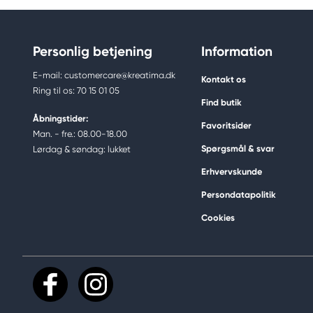
Personlig betjening
Information
E-mail: customercare@kreatima.dk
Kontakt os
Ring til os: 70 15 01 05
Find butik
Åbningstider:
Favoritsider
Man. - fre.: 08.00-18.00
Spørgsmål & svar
Lørdag & søndag: lukket
Erhvervskunde
Persondatapolitik
Cookies