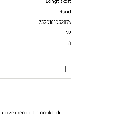
Langt skaft
Rund
7320181052876
22
8
 kan lave med det produkt, du