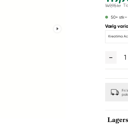
Ti
149,95 kr
50+ stk
Vælg varia
Kreatima Ac
1
Fri 
pak
Lagers