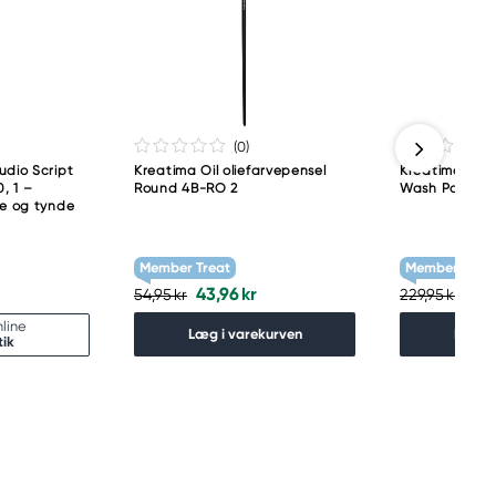
(0
)
udio Script
Kreatima Oil oliefarvepensel
Kreatima Veg
, 1 –
Round 4B-RO 2
Wash Pointed
ge og tynde
Member Treat
Member Treat
43,96 kr
183
54,95 kr
229,95 kr
line
Læg i varekurven
Læg i
tik