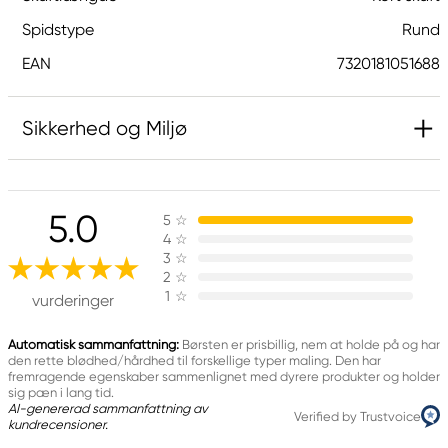
Spidstype
Rund
EAN
7320181051688
Sikkerhed og Miljø
Ansvarlig EU
5.0
5
☆
Kreatima
4
☆
Panduro
3
☆
205 14 Malmö, Sweden
2
☆
1
☆
www.panduro.com
vurderinger
+46 (04) 22 30 70
Automatisk sammanfattning:
Børsten er prisbillig, nem at holde på og har
den rette blødhed/hårdhed til forskellige typer maling. Den har
fremragende egenskaber sammenlignet med dyrere produkter og holder
sig pæn i lang tid.
AI-genererad sammanfattning av
Verified by Trustvoice
kundrecensioner.