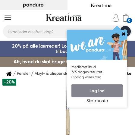
20% på alle lærreder! Log på for at benytte dig af
tilbuddet »
Alt, hvad du skal bruge til kursusstart – køb her »
Medlemstilbud
365 dages returret
Pensler
Akryl- & oliepensler
Akryl- & oliepensler Syntetiske
Opdag vores fora
-20%
Log ind
Skab konto