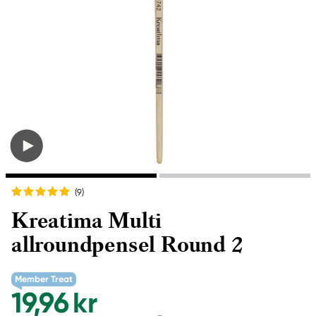
(9
)
Kreatima Multi
allroundpensel Round 2
Member Treat
19,96 kr