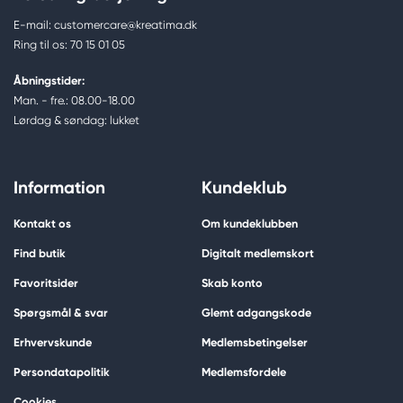
E-mail: customercare@kreatima.dk
Ring til os: 70 15 01 05
Åbningstider:
Man. - fre.: 08.00-18.00
Lørdag & søndag: lukket
Information
Kundeklub
Kontakt os
Om kundeklubben
Find butik
Digitalt medlemskort
Favoritsider
Skab konto
Spørgsmål & svar
Glemt adgangskode
Erhvervskunde
Medlemsbetingelser
Persondatapolitik
Medlemsfordele
Cookies