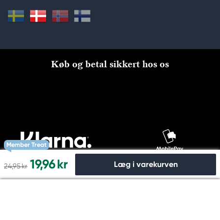
Køb og betal sikkert hos os
Member Treat
19,96 kr
Læg i varekurven
24,95 kr
Til kassen