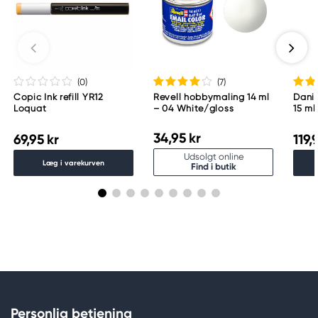
(0
)
(7
)
Copic Ink refill YR12
Revell hobbymaling 14 ml
Danie
Loquat
– 04 White/gloss
15 ml
34,95 kr
69,95 kr
119,
Udsolgt online
Læg i varekurven
Find i butik
Personlig betjening