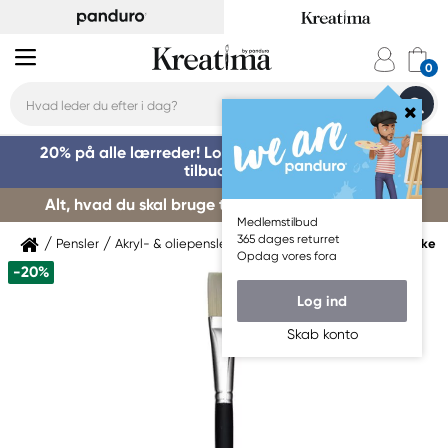
20% på alle lærreder! Log på for at benytte dig af
tilbuddet »
Alt, hvad du skal bruge til kursusstart – køb her »
Medlemstilbud
365 dages returret
Pensler
Akryl- & oliepensler
Akryl- & oliepensler Syntetiske
Opdag vores fora
-20%
Log ind
Skab konto