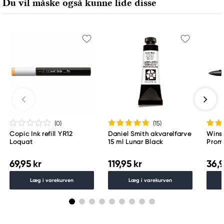
Du vil måske også kunne lide disse
(0
)
(15
)
Copic Ink refill YR12
Daniel Smith akvarelfarve
Wins
Loquat
15 ml Lunar Black
Proma
69,95 kr
119,95 kr
36,9
Læg i varekurven
Læg i varekurven