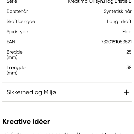
Serie
Kreatima Oil syn.Hog Bristle B
Børstehår
Syntetisk hår
Skaftlængde
Langt skaft
Spidstype
Flad
EAN
7320181053521
Bredde
25
(mm)
Længde
38
(mm)
Sikkerhed og Miljø
Ansvarlig EU
Kreative idéer
Kreatima
Panduro