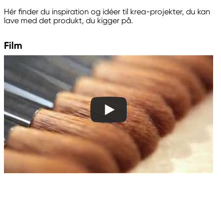
Panduro
Hér finder du inspiration og idéer til krea-projekter, du kan
205 14 Malmö, Sweden
lave med det produkt, du kigger på.
www.panduro.com
+46 (04) 22 30 70
Film