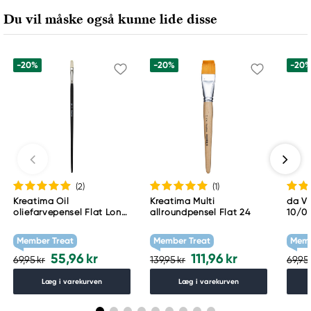
Du vil måske også kunne lide disse
-20%
-20%
-20
(2
)
(1
)
Kreatima Oil
Kreatima Multi
da Vi
oliefarvepensel Flat Long
allroundpensel Flat 24
10/0
4B-FL 10
Member Treat
Member Treat
Memb
55,96 kr
111,96 kr
69,95 kr
139,95 kr
69,95 
Læg i varekurven
Læg i varekurven