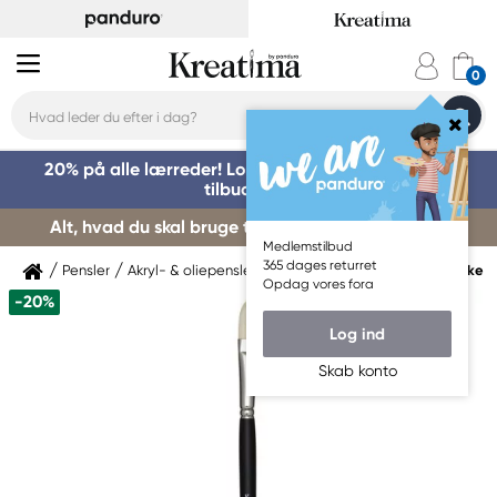
20% på alle lærreder! Log på for at benytte dig af
tilbuddet »
Alt, hvad du skal bruge til kursusstart – køb her »
Medlemstilbud
365 dages returret
Pensler
Akryl- & oliepensler
Akryl- & oliepensler Syntetiske
Opdag vores fora
-20%
Log ind
Skab konto