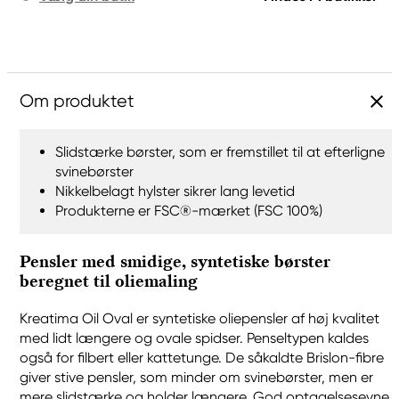
Om produktet
Slidstærke børster, som er fremstillet til at efterligne
svinebørster
Nikkelbelagt hylster sikrer lang levetid
Produkterne er FSC®-mærket (FSC 100%)
Pensler med smidige, syntetiske børster
beregnet til oliemaling
Kreatima Oil Oval er syntetiske oliepensler af høj kvalitet
med lidt længere og ovale spidser. Penseltypen kaldes
også for filbert eller kattetunge. De såkaldte Brislon-fibre
giver stive pensler, som minder om svinebørster, men er
mere slidstærke og holder længere. God optagelsesevne,