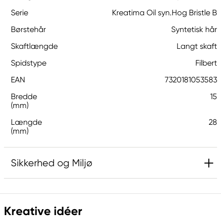
Serie
Kreatima Oil syn.Hog Bristle B
Børstehår
Syntetisk hår
Skaftlængde
Langt skaft
Spidstype
Filbert
EAN
7320181053583
Bredde
15
(mm)
Længde
28
(mm)
Sikkerhed og Miljø
Ansvarlig EU
Kreative idéer
Kreatima