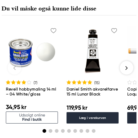
Du vil måske også kunne lide disse
(7
)
(15
)
Revell hobbymaling 14 ml
Daniel Smith akvarelfarve
Copic
– 04 White/gloss
15 ml Lunar Black
Loqu
34,95 kr
119,95 kr
69,9
Udsolgt online
Læg i varekurven
Find i butik