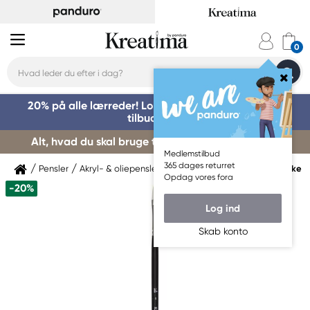
20% på alle lærreder! Log på for at benytte dig af
tilbuddet »
Alt, hvad du skal bruge til kursusstart – køb her »
Medlemstilbud
365 dages returret
Pensler
Akryl- & oliepensler
Akryl- & oliepensler Syntetiske
Opdag vores fora
-20%
Log ind
Skab konto