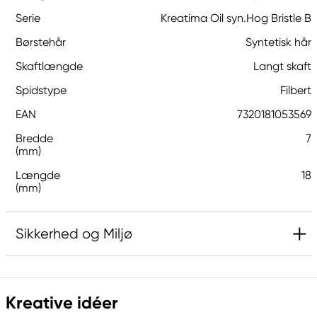
Serie
Kreatima Oil syn.Hog Bristle B
Børstehår
Syntetisk hår
Skaftlængde
Langt skaft
Spidstype
Filbert
EAN
7320181053569
Bredde
7
(mm)
Længde
18
(mm)
Sikkerhed og Miljø
Ansvarlig EU
Kreative idéer
Kreatima