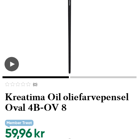
(0
)
Kreatima Oil oliefarvepensel
Oval 4B-OV 8
Member Treat
59,96 kr