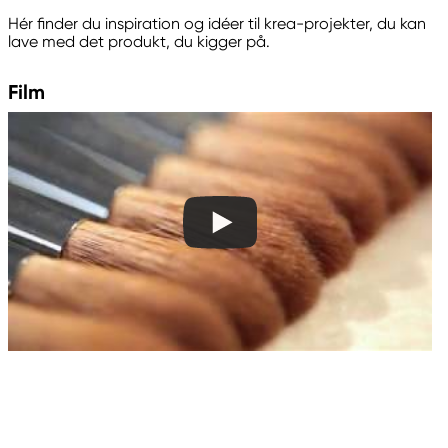
Panduro
Hér finder du inspiration og idéer til krea-projekter, du kan
205 14 Malmö, Sweden
lave med det produkt, du kigger på.
www.panduro.com
+46 (04) 22 30 70
Film