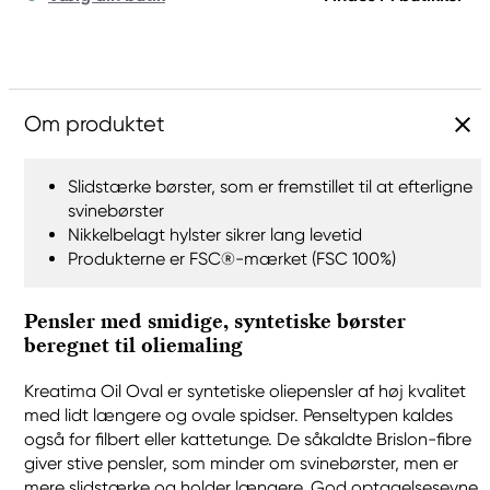
Om produktet
Slidstærke børster, som er fremstillet til at efterligne
svinebørster
Nikkelbelagt hylster sikrer lang levetid
Produkterne er FSC®-mærket (FSC 100%)
Pensler med smidige, syntetiske børster
beregnet til oliemaling
Kreatima Oil Oval er syntetiske oliepensler af høj kvalitet
med lidt længere og ovale spidser. Penseltypen kaldes
også for filbert eller kattetunge. De såkaldte Brislon-fibre
giver stive pensler, som minder om svinebørster, men er
mere slidstærke og holder længere. God optagelsesevne,