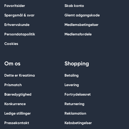
Favoritsider
Skab konto
Spørgsmål & svar
Glemt adgangskode
Erhvervskunde
Medlemsbetingelser
Persondatapolitik
Medlemsfordele
Cookies
Om os
Shopping
Dette er Kreatima
Betaling
Prismatch
Levering
Bæredygtighed
Fortrydelsesret
Konkurrence
Returnering
Ledige stillinger
Reklamation
Pressekontakt
Købsbetingelser