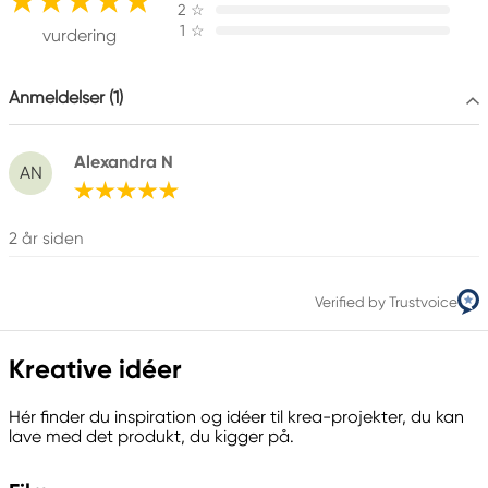
205 14 Malmö, Sweden
2
☆
1
☆
www.panduro.com
vurdering
+46 (04) 22 30 70
Anmeldelser (1)
Alexandra N
AN
2 år siden
Verified by Trustvoice
Kreative idéer
Hér finder du inspiration og idéer til krea-projekter, du kan
lave med det produkt, du kigger på.