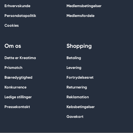
Erhvervskunde
Medlemsbetingelser
Persondatapolitik
Medlemsfordele
Cookies
Om os
Shopping
Dette er Kreatima
Betaling
Prismatch
Levering
Bæredygtighed
Fortrydelsesret
Konkurrence
Returnering
Ledige stillinger
Reklamation
Pressekontakt
Købsbetingelser
Gavekort