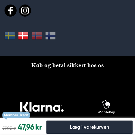
Køb og betal sikkert hos os
Member Treat
47,96 kr
Læg i varekurven
59,95 kr