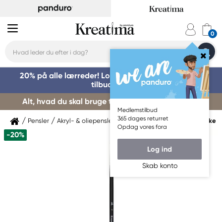
20% på alle lærreder! Log på for at benytte dig af
tilbuddet »
Alt, hvad du skal bruge til kursusstart – køb her »
Medlemstilbud
365 dages returret
Pensler
Akryl- & oliepensler
Akryl- & oliepensler Syntetiske
Opdag vores fora
-20%
Log ind
Skab konto