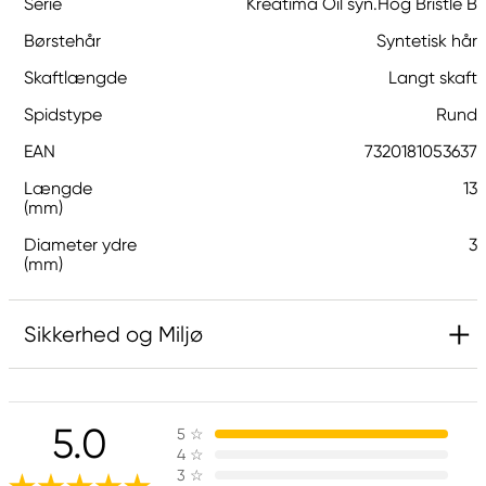
Serie
Kreatima Oil syn.Hog Bristle B
Børstehår
Syntetisk hår
Skaftlængde
Langt skaft
Spidstype
Rund
EAN
7320181053637
Længde
13
(mm)
Diameter ydre
3
(mm)
Sikkerhed og Miljø
Ansvarlig EU
5.0
5
☆
Kreatima
4
☆
Panduro
3
☆