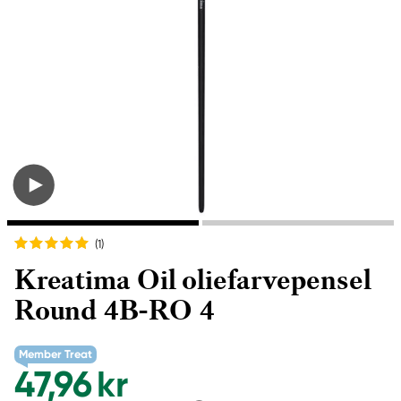
(1
)
Kreatima Oil oliefarvepensel
Round 4B-RO 4
Member Treat
47,96 kr