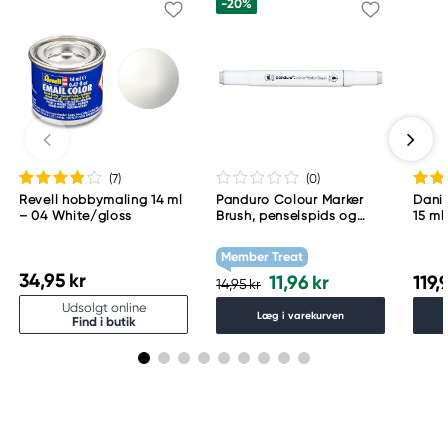
-20%
(7
)
(0
)
Revell hobbymaling 14 ml
Panduro Colour Marker
Danie
– 04 White/gloss
Brush, penselspids og
15 ml
skråskåret spids – Warm
grey 1 WG1
Member Treat
34,95 kr
11,96 kr
119,
14,95 kr
Udsolgt online
Læg i varekurven
Find i butik