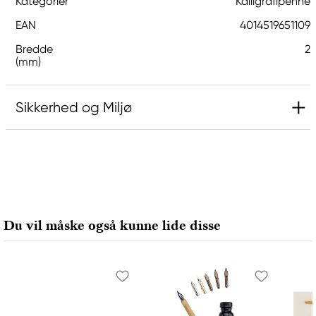
Kategorier
Kalligrafipenne
EAN
4014519651109
Bredde
2
(mm)
Sikkerhed og Miljø
Ansvarlig EU
Lamy
Lamy GMBH
Grenzhöfer Weg 32
Du vil måske også kunne lide disse
Heidelberg, 69111, Germany
info@lamy.de
4962218430