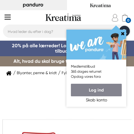
20% på alle lærreder! Log på for at benytte dig af
tilbuddet »
Alt, hvad du skal bruge til kursusstart – køb her »
Medlemstilbud
365 dages returret
Blyanter, penne & kridt
Fyldepenne & kalligrafi
Lamy
Opdag vores fora
Log ind
Skab konto