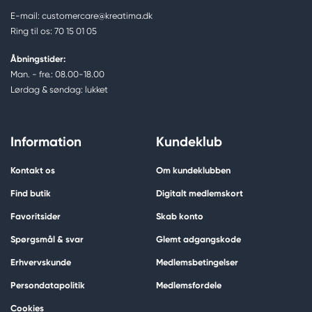
E-mail: customercare@kreatima.dk
Ring til os: 70 15 01 05
Åbningstider:
Man. - fre.: 08.00-18.00
Lørdag & søndag: lukket
Information
Kundeklub
Kontakt os
Om kundeklubben
Find butik
Digitalt medlemskort
Favoritsider
Skab konto
Spørgsmål & svar
Glemt adgangskode
Erhvervskunde
Medlemsbetingelser
Persondatapolitik
Medlemsfordele
Cookies