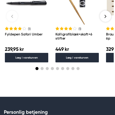
(1
)
(1
)
Fyldepen Safari Umber
Kalligrafiblæk+skaft+6
Braus
stifter
6p
239,95 kr
449 kr
329 
Læg i varekurven
Læg i varekurven
Personlig betjening