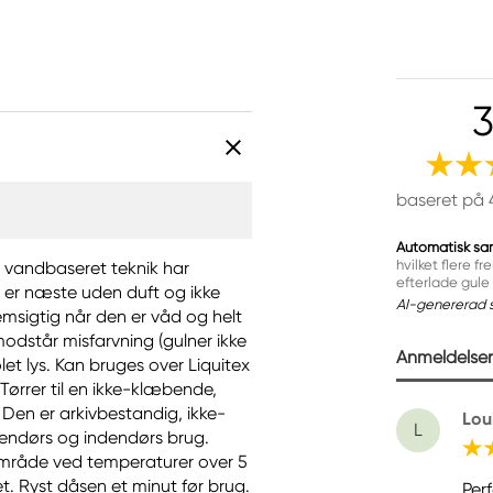
3
baseret på 
Automatisk sa
hvilket flere 
, vandbaseret teknik har
efterlade gule 
n er næste uden duft og ikke
AI-genererad 
emsigtig når den er våd og helt
modstår misfarvning (gulner ikke
Anmeldelser 
let lys. Kan bruges over Liquitex
ørrer til en ikke-klæbende,
. Den er arkivbestandig, ikke-
Lou
L
udendørs og indendørs brug.
 område ved temperaturer over 5
det. Ryst dåsen et minut før brug.
Per