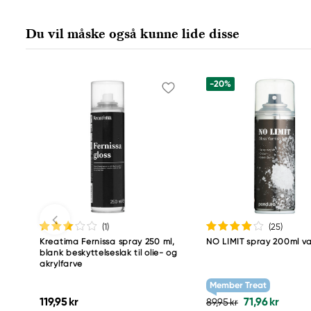
allergisk reaktion.
Forårsager hudirritation.
Du vil måske også kunne lide disse
Beskyttes mod sollys. Må ikke
udsættes for en temperatur, som
overstiger 50 °C /122 °F.
-20%
Ansvarlig EU
Liquitex
COLART NORTHERN EUROPE GMBH
Östra Långgatan 87
619 30 Trosa, Sweden
info@colart.se
+46 (0)8 709 34 20
(1
)
(25
)
Kreatima Fernissa spray 250 ml,
NO LIMIT spray 200ml va
blank beskyttelseslak til olie- og
akrylfarve
Member Treat
119,95 kr
71,96 kr
89,95 kr