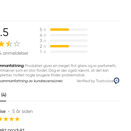
.5
5
☆
4
☆
3
☆
2
☆
1
☆
4 anmeldelser
mmanfattning:
Produktet giver en meget flot glans og er parfumefri,
fremhæver som en stor fordel. Dog er der også nævnt, at det kan
pletter, hvilket nogle brugere finder problematisk.
sammanfattning av kundrecensioner.
Verified by Trustvoice
(4)
ise
•
5 år siden
fekt produkt