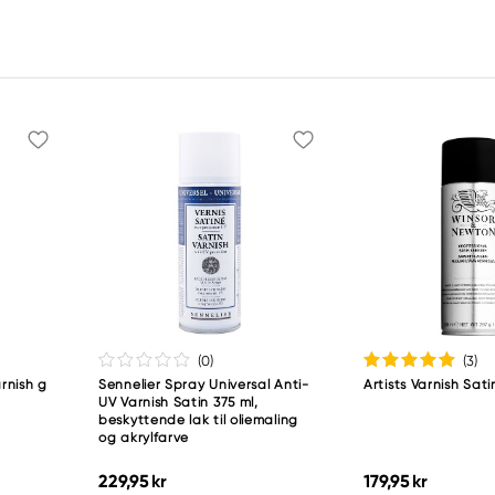
(0
)
(3
)
rnish g
Sennelier Spray Universal Anti-
Artists Varnish Sat
UV Varnish Satin 375 ml,
beskyttende lak til oliemaling
og akrylfarve
229,95 kr
179,95 kr