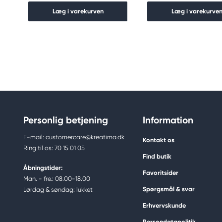
Læg i varekurven
Læg i varekurve
Personlig betjening
Information
E-mail: customercare@kreatima.dk
Kontakt os
Ring til os: 70 15 01 05
Find butik
Åbningstider:
Favoritsider
Man. - fre.: 08.00-18.00
Spørgsmål & svar
Lørdag & søndag: lukket
Erhvervskunde
Persondatapolitik