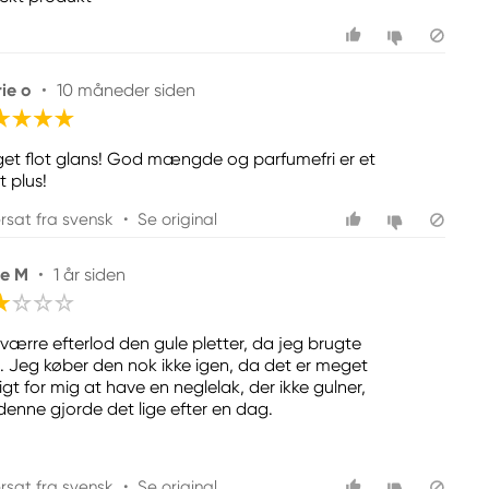
ie o
•
10 måneder siden
et flot glans! God mængde og parfumefri er et
t plus!
rsat fra svensk
•
Se original
ie M
•
1 år siden
værre efterlod den gule pletter, da jeg brugte
. Jeg køber den nok ikke igen, da det er meget
igt for mig at have en neglelak, der ikke gulner,
denne gjorde det lige efter en dag.
rsat fra svensk
•
Se original