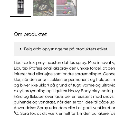
Om produktet
Følg altid oplysningerne på produktets etiket.
Liquitex lakspray, næsten duftløs spray. Med innovativ
Liquitex Professional lakspray den unikke fordel, at de
irriterer hud eller øjne som andre spraymalinger. Genn
klar, når den er tør. Lakken er permanent og holdbar, 
og bliver ikke uklar) på grund af fugt, varme og ultravio
akrylspraymaling og Liquitex Heavy Body akrylmaling. T
hård og fleksibel overflade, der er resistent mod snavs
gulnende og vandfast, når den er tør. Ideel til både 
Anvendelse: Spray udendørs eller i et godt ventileret
°C. Sørg for, at dit værk er helt tørt, inden du lakerer 