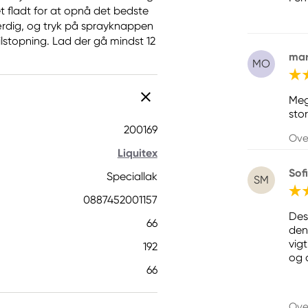
 fladt for at opnå det bedste
ærdig, og tryk på sprayknappen
lstopning. Lad der gå mindst 12
mar
MO
Meg
stor
200169
Ove
Liquitex
Sof
Speciallak
SM
0887452001157
Des
66
den
vigt
192
og 
66
Ove