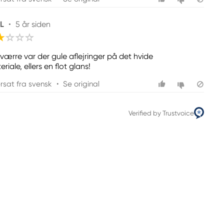
 L
•
5 år siden
værre var der gule aflejringer på det hvide
riale, ellers en flot glans!
rsat fra svensk
•
Se original
Verified by Trustvoice