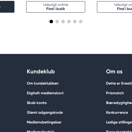
Udsolgt online
Udsolgt on
n
Find i butik
Find i bu
Kundeklub
Om os
Om kundeklubben
Dette er Kreat
Digitalt medlemskort
Prismatch
Skab konto
Bæredygtighe
Glemt adgangskode
Konkurrence
Medlemsbetingelser
Ledige stillinge
Medlemsfordele
Pressekontakt