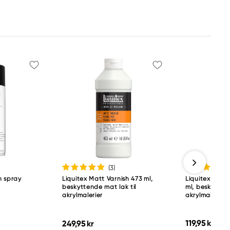
(3
)
in spray
Liquitex Matt Varnish 473 ml,
Liquitex High 
beskyttende mat lak til
ml, beskyttend
akrylmalerier
akrylmalerier
119,95 kr
249,95 kr