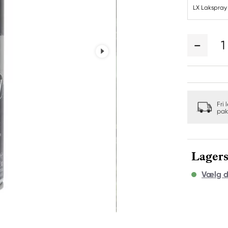
LX Lakspray
1
Fri 
pak
Lagers
Vælg d