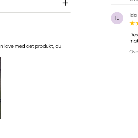
Ida
IL
ktmærkning
Des
mate
 kan lave med det produkt, du
Ove