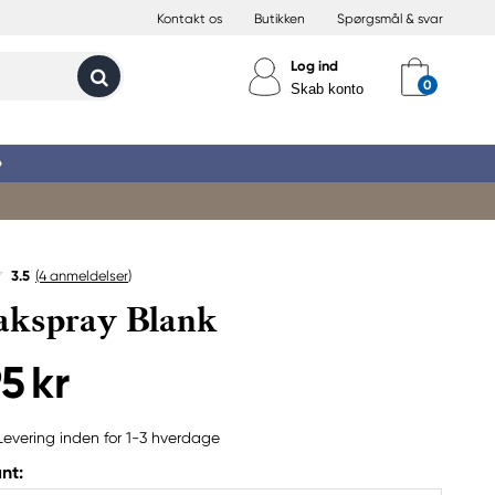
Kontakt os
Butikken
Spørgsmål & svar
Log ind
Skab konto
»
3.5
(4
anmeldelser
)
akspray Blank
5 kr
Levering inden for 1-3 hverdage
nt: