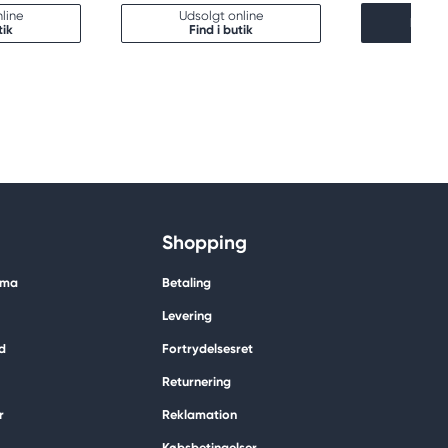
line
Udsolgt online
Læg i
tik
Find i butik
Shopping
ima
Betaling
Levering
d
Fortrydelsesret
Returnering
r
Reklamation
Købsbetingelser