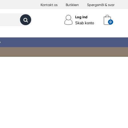
Kontakt os
Butikken
Spørgsmål & svar
Log ind
Skab konto
»