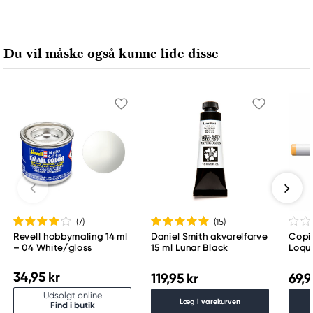
Du vil måske også kunne lide disse
(7
)
(15
)
Revell hobbymaling 14 ml
Daniel Smith akvarelfarve
Copic
– 04 White/gloss
15 ml Lunar Black
Loqu
34,95 kr
119,95 kr
69,9
Udsolgt online
Læg i varekurven
Find i butik