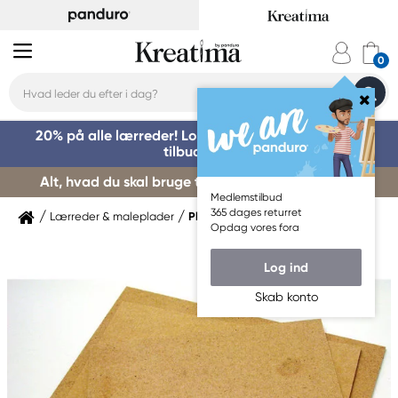
20% på alle lærreder! Log på for at benytte dig af
tilbuddet »
Alt, hvad du skal bruge til kursusstart – køb her »
Medlemstilbud
365 dages returret
Lærreder & maleplader
Plader
Opdag vores fora
Log ind
Skab konto