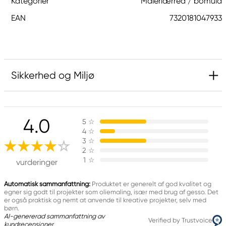
Kategorier
Malerlærred / bomuld
EAN
7320181047933
Sikkerhed og Miljø
Ansvarlig EU
4.0
5
☆
Kreatima
4
☆
Panduro
3
☆
205 14 Malmö, Sweden
2
☆
1
☆
www.panduro.com
vurderinger
+46 (04) 22 30 70
Automatisk sammanfattning:
Produktet er generelt af god kvalitet og
egner sig godt til projekter som oliemaling, især med brug af gesso. Det
er også praktisk og nemt at anvende til kreative projekter, selv med
børn.
AI-genererad sammanfattning av
Verified by Trustvoice
kundrecensioner.