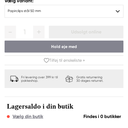
Vælg variant:
Papirclips stål 50 mm
1
Udsolgt online
Hold øje med
Tilføj til ønskeliste »
Fri levering over 399 kr til
Gratis returnering
pakkeshop.
30 dages returret.
Lagersaldo i din butik
Vælg din butik
Findes i 0 butikker