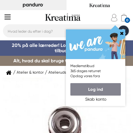
20% på alle lærreder! Log på for at benytte dig af
tilbuddet »
Alt, hvad du skal bruge til kursusstart – køb her »
Medlemstilbud
365 dages returret
Atelier & kontor
Atelierudstyr
Clips & papirklemmer
Opdag vores fora
Log ind
Skab konto