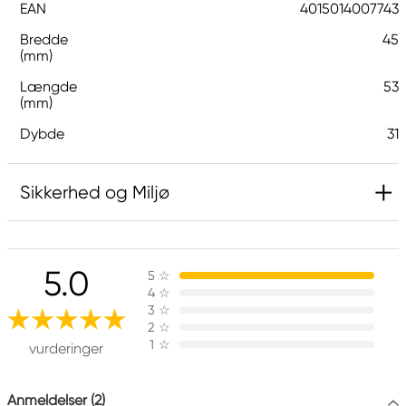
EAN
4015014007743
Bredde
45
(mm)
Længde
53
(mm)
Dybde
31
Sikkerhed og Miljø
5.0
5
☆
4
☆
3
☆
2
☆
1
☆
vurderinger
Anmeldelser (2)