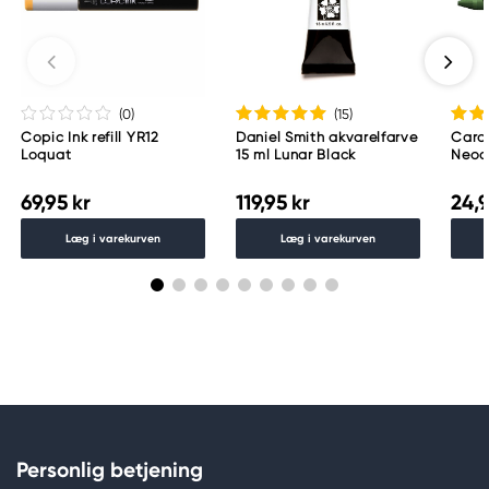
(0
)
(15
)
Copic Ink refill YR12
Daniel Smith akvarelfarve
Caran
Loquat
15 ml Lunar Black
Neoco
Gree
69,95 kr
119,95 kr
24,9
Læg i varekurven
Læg i varekurven
Personlig betjening