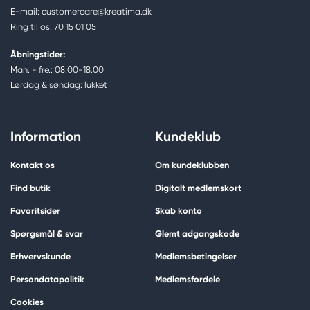
E-mail: customercare@kreatima.dk
Ring til os: 70 15 01 05
Åbningstider:
Man. - fre.: 08.00-18.00
Lørdag & søndag: lukket
Information
Kundeklub
Kontakt os
Om kundeklubben
Find butik
Digitalt medlemskort
Favoritsider
Skab konto
Spørgsmål & svar
Glemt adgangskode
Erhvervskunde
Medlemsbetingelser
Persondatapolitik
Medlemsfordele
Cookies