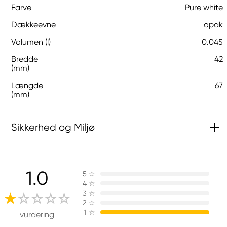
Farve
Pure white
Dækkeevne
opak
Volumen (l)
0.045
Bredde
42
(mm)
Længde
67
(mm)
Sikkerhed og Miljø
Indeholder 5-chlor-2-methyl-2H-isothiazol-3-on
og 2-methyl-2H-isothiazol-3-on (3:1) og 1,2-
1.0
5
☆
benzisothiazol-3(2H)-on (biocid). Kan udløse
4
☆
allergisk reaction.
3
☆
2
☆
1
☆
vurdering
Ansvarlig EU