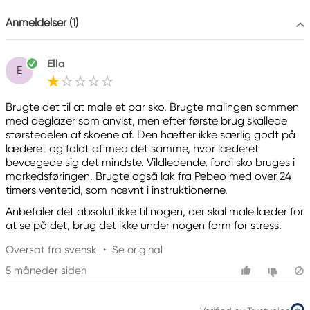
Anmeldelser (1)
Pebeo
Pébéo
CS 10106
Ella
13881 GEMENOS, CEDEX, France
E
info@pebeo.com
33 (0)4 42 32 08 08
Brugte det til at male et par sko. Brugte malingen sammen
med deglazer som anvist, men efter første brug skallede
størstedelen af skoene af. Den hæfter ikke særlig godt på
læderet og faldt af med det samme, hvor læderet
bevægede sig det mindste. Vildledende, fordi sko bruges i
markedsføringen. Brugte også lak fra Pebeo med over 24
timers ventetid, som nævnt i instruktionerne.
Anbefaler det absolut ikke til nogen, der skal male læder for
at se på det, brug det ikke under nogen form for stress.
Oversat fra svensk
•
Se original
5 måneder siden