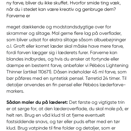
ny farve, bliver du ikke skuffet. Hvorfor smide ting væk,
når du i stedet kan være kreativ og genbruge dem?
Farverne er
meget dækkende og modstandsdygtige over for
skrammer og slitage. Mal gerne flere lag på overflader,
som bliver udsat for ekstra slitage såsom albuebøjninger
o.l. Groft eller kornet læder skal måske have mere farve,
fordi farven lægger sig i læderets furer. Farverne kan
blandes indbyrdes, og hvis du ønsker at fortynde eller
dæmpe en bestemt farve, anbefaler vi Pébéos Lightening
Thinner (artikel 110671). Dåsen indeholder 45 ml farve, som
bør påføres med en syntetisk pensel. Tørretid 24 timer. Til
detaljer anvendes en fin pensel eller Pébéos læderfarve-
markers.
Sådan maler du på læderet:
Det første og vigtigste trin
er at sørge for, at den læderoverflade, du skal male på, er
helt ren. Brug en våd klud til at fjerne eventuelt
fastsiddende snavs, og tør eller puds efter med en tør
klud. Brug vatpinde til fine folder og detaljer, som er