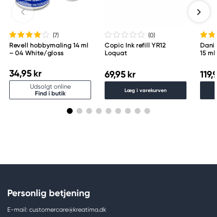
(7
)
(0
)
Revell hobbymaling 14 ml
Copic Ink refill YR12
Danie
– 04 White/gloss
Loquat
15 ml
34,95 kr
69,95 kr
119,
Udsolgt online
Læg i varekurven
Find i butik
Personlig betjening
E-mail: customercare@kreatima.dk