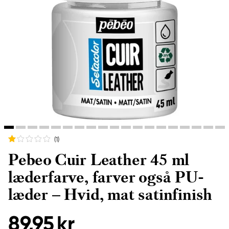
(1
)
Pebeo Cuir Leather 45 ml
læderfarve, farver også PU-
læder – Hvid, mat satinfinish
89,95 kr