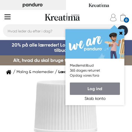
20% på alle lærreder! Log på for at benytte dig af
tilbuddet »
Alt, hvad du skal bruge til kursusstart – køb her »
Medlemstilbud
365 dages returret
Maling & malemedier
Lædermaling
Opdag vores fora
Log ind
Skab konto