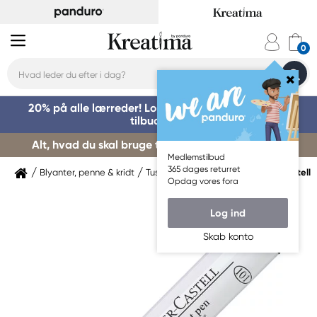
20% på alle lærreder! Log på for at benytte dig af
tilbuddet »
Alt, hvad du skal bruge til kursusstart – køb her »
Medlemstilbud
365 dages returret
Blyanter, penne & kridt
Tuschpenne & markers
Faber-Castell
Opdag vores fora
Log ind
Skab konto