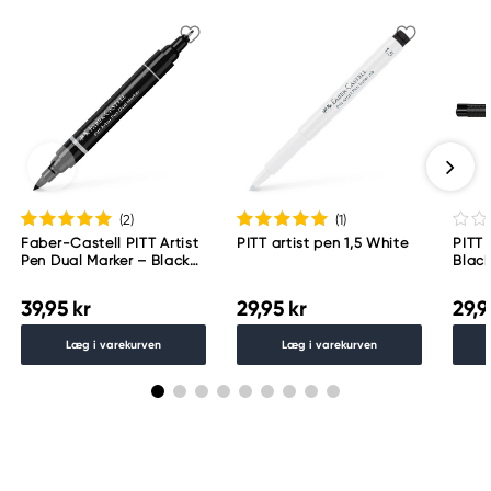
(2
)
(1
)
Faber-Castell PITT Artist
PITT artist pen 1,5 White
PITT 
Pen Dual Marker – Black
Blac
199
39,95 kr
29,95 kr
29,9
Læg i varekurven
Læg i varekurven