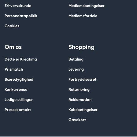
Erhvervskunde
Medlemsbetingelser
Persondatapolitik
Medlemsfordele
Cookies
Om os
Shopping
Dette er Kreatima
Betaling
Prismatch
Levering
Bæredygtighed
Fortrydelsesret
Konkurrence
Returnering
Ledige stillinger
Reklamation
Pressekontakt
Købsbetingelser
Gavekort