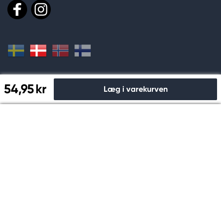
54,95 kr
Læg i varekurven
Køb og betal sikkert hos os
Til kassen