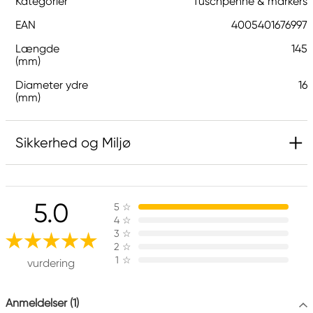
Kategorier
Tuschpenne & markers
EAN
4005401676997
Længde
145
(mm)
Diameter ydre
16
(mm)
Sikkerhed og Miljø
Ansvarlig EU
5.0
5
☆
Faber-Castell
4
☆
Faber-Castell Ag
3
☆
Nürnberger Straße 2
2
☆
1
☆
90546 Stein, Germany
vurdering
info@Faber-Castell.de
+49 (0) 911 9965-0
Anmeldelser (1)