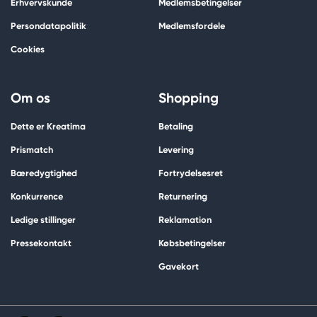
Erhvervskunde
Medlemsbetingelser
Persondatapolitik
Medlemsfordele
Cookies
Om os
Shopping
Dette er Kreatima
Betaling
Prismatch
Levering
Bæredygtighed
Fortrydelsesret
Konkurrence
Returnering
Ledige stillinger
Reklamation
Pressekontakt
Købsbetingelser
Gavekort