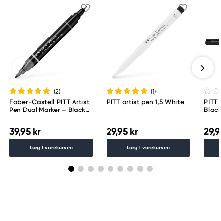
(2
)
(1
)
Faber-Castell PITT Artist
PITT artist pen 1,5 White
PITT 
Pen Dual Marker – Black
Blac
199
39,95 kr
29,95 kr
29,9
Læg i varekurven
Læg i varekurven