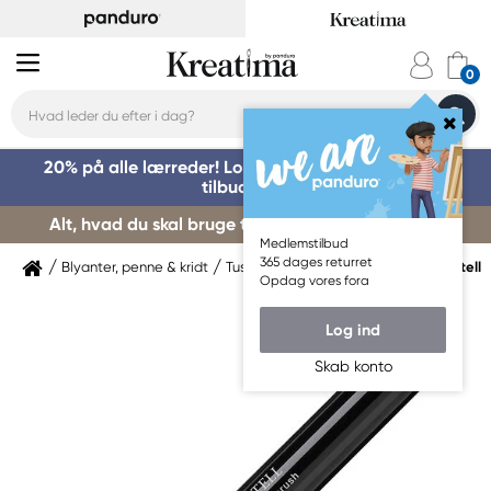
20% på alle lærreder! Log på for at benytte dig af
tilbuddet »
Alt, hvad du skal bruge til kursusstart – køb her »
Medlemstilbud
365 dages returret
Blyanter, penne & kridt
Tuschpenne & markers
Faber-Castell
Opdag vores fora
Log ind
Skab konto