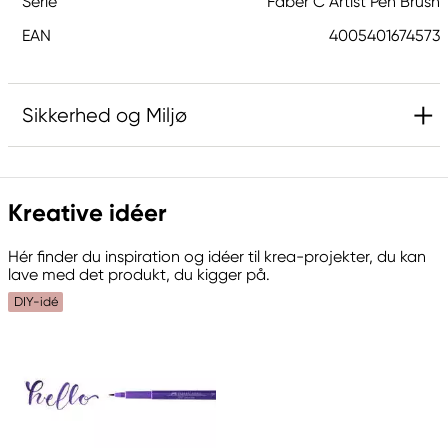
Serie
Faber C Artist Pen Brush
EAN
4005401674573
Sikkerhed og Miljø
Ansvarlig EU
Kreative idéer
Faber-Castell
Faber-Castell Ag
Hér finder du inspiration og idéer til krea-projekter, du kan
Nürnberger Straße 2
lave med det produkt, du kigger på.
90546 Stein, Germany
DIY-idé
info@Faber-Castell.de
+49 (0) 911 9965-0