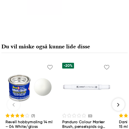
Du vil måske også kunne lide disse
-20%
(7
)
(0
)
Revell hobbymaling 14 ml
Panduro Colour Marker
Danie
– 04 White/gloss
Brush, penselspids og
15 ml