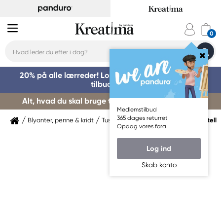
20% på alle lærreder! Log på for at benytte dig af
tilbuddet »
Alt, hvad du skal bruge til kursusstart – køb her »
Medlemstilbud
365 dages returret
Blyanter, penne & kridt
Tuschpenne & markers
Faber-Castell
Opdag vores fora
Log ind
Skab konto