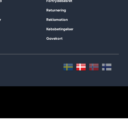
d
Fortrydelsesret
Returnering
r
Reklamation
Købsbetingelser
Gavekort