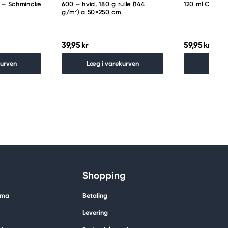
p – Schmincke
600 – hvid, 180 g rulle (144
120 ml Olive l
g/m²) a 50×250 cm
39,95 kr
59,95 kr
kurven
Læg i varekurven
Læg i
Shopping
ima
Betaling
Levering