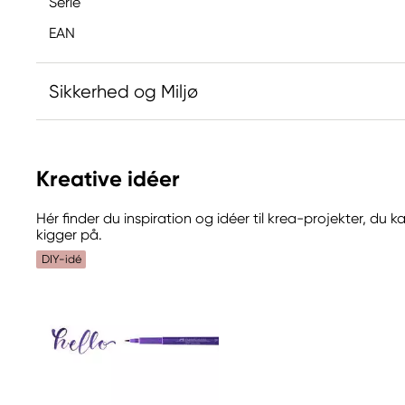
Serie
EAN
Sikkerhed og Miljø
Ansvarlig EU
Kreative idéer
Faber-Castell
Faber-Castell Ag
Hér finder du inspiration og idéer til krea-projekter, du
Nürnberger Straße 2
kigger på.
90546 Stein, Germany
DIY-idé
info@Faber-Castell.de
+49 (0) 911 9965-0