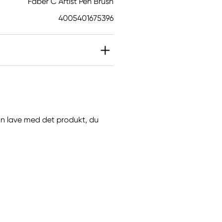
Faber C Artist Pen Brush
4005401675396
 kan lave med det produkt, du