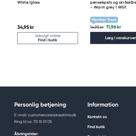
White/gloss
penselspids og skråskåre
– Warm grey 1 WG1
Member Treat
11,96 kr
34,95 kr
14,95 kr
Udsolgt online
Læg i varekurve
Find i butik
Personlig betjening
Information
E-mail: customercare@kreatima.dk
Kontakt os
Ring til os: 70 15 01 05
Find butik
Åbningstider: