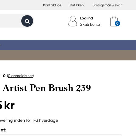
Kontakt os
Butikken
Spørgsmål & svar
Log ind
Skab konto
»
0
(0
anmeldelser
)
Artist Pen Brush 239
 kr
evering inden for 1-3 hverdage
nt: