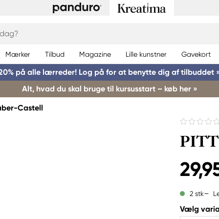
Mærker
Tilbud
Magazine
Lille kunstner
Gavekort
20% på alle lærreder! Log på for at benytte dig af tilbuddet 
Alt, hvad du skal bruge til kursusstart – køb her »
aber-Castell
PITT 
29,95
L
2 stk
Vælg varia