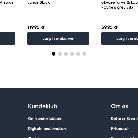
t spids
Lunar Black
akvarelfarve ½ ko
Payne´s grey 783
119,95 kr
59,95 kr
n
Læg i varekurven
Læg i vare
Kundeklub
Om os
Om kundeklubben
Dette er Kreat
Digitalt medlemskort
Prismatch