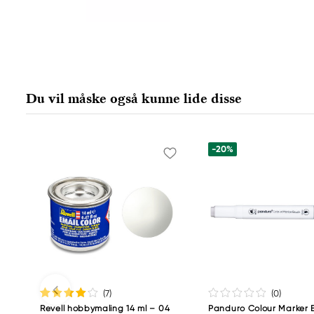
Du vil måske også kunne lide disse
-20%
(7
)
(0
)
Revell hobbymaling 14 ml – 04
Panduro Colour Marker B