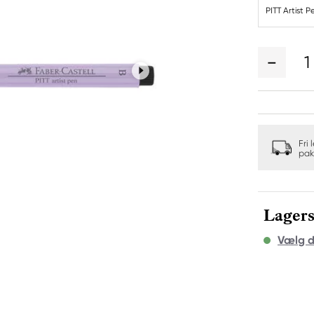
PITT Artist P
1
Fri 
pak
Lagers
Vælg d