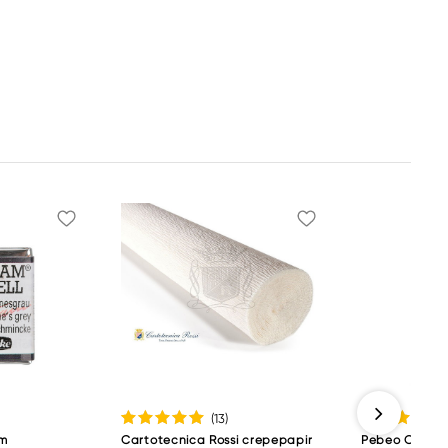
(13
)
am
Cartotecnica Rossi crepepapir
Pebeo Origin A