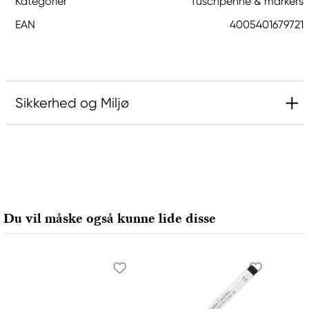
Kategorier
Tuschpenne & markers
EAN
4005401679721
Sikkerhed og Miljø
Ansvarlig EU
Faber-Castell
Faber-Castell Ag
Nürnberger Straße 2
Du vil måske også kunne lide disse
90546 Stein, Germany
info@Faber-Castell.de
+49 (0) 911 9965-0