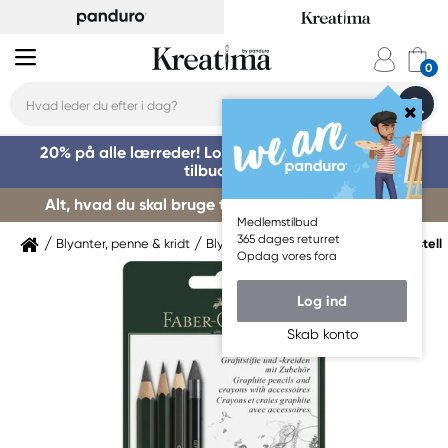
20% på alle lærreder! Log på for at benytte dig af
tilbuddet »
Alt, hvad du skal bruge til kursusstart – køb her »
Medlemstilbud
365 dages returret
Blyanter, penne & kridt
Blyanter & grafitpenne
Faber-Castell
Opdag vores fora
Log ind
Skab konto