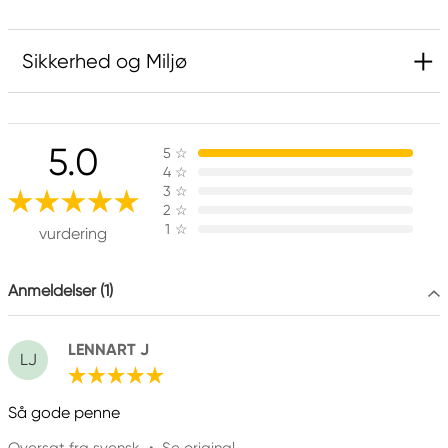
Sikkerhed og Miljø
Ansvarlig EU
5.0
5
☆
Faber-Castell
4
☆
Faber-Castell Ag
3
☆
Nürnberger Straße 2
2
☆
1
☆
90546 Stein, Germany
vurdering
info@Faber-Castell.de
+49 (0) 911 9965-0
Anmeldelser (1)
LENNART J
LJ
Så gode penne