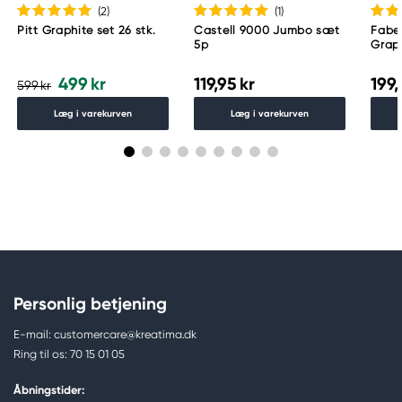
(2
)
(1
)
Pitt Graphite set 26 stk.
Castell 9000 Jumbo sæt
Faber
5p
Graph
499 kr
119,95 kr
199,
599 kr
Læg i varekurven
Læg i varekurven
Personlig betjening
E-mail: customercare@kreatima.dk
Ring til os: 70 15 01 05
Åbningstider: