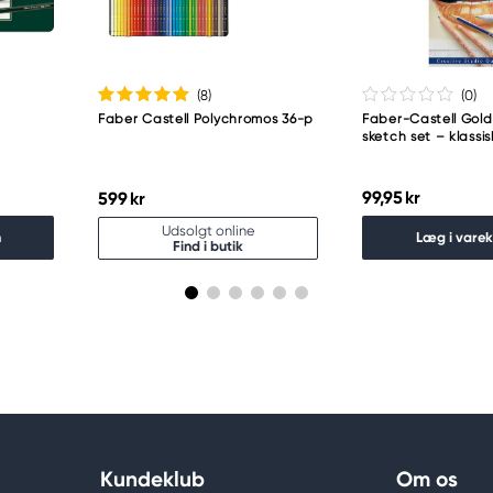
(8
)
(0
)
Faber Castell Polychromos 36-p
Faber-Castell Gold
sketch set – klassi
99,95 kr
599 kr
Udsolgt online
n
Læg i vare
Find i butik
Kundeklub
Om os