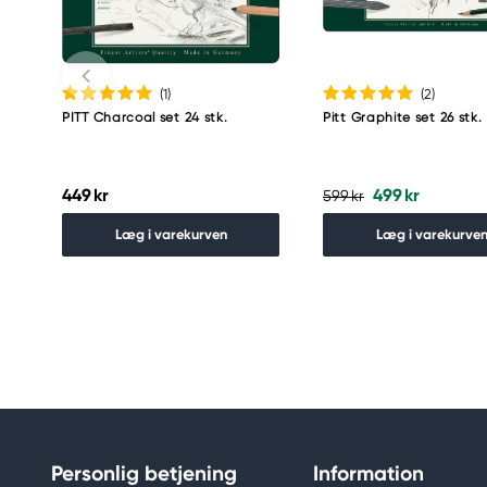
(1
)
(2
)
PITT Charcoal set 24 stk.
Pitt Graphite set 26 stk.
449 kr
499 kr
599 kr
Læg i varekurven
Læg i varekurve
Personlig betjening
Information