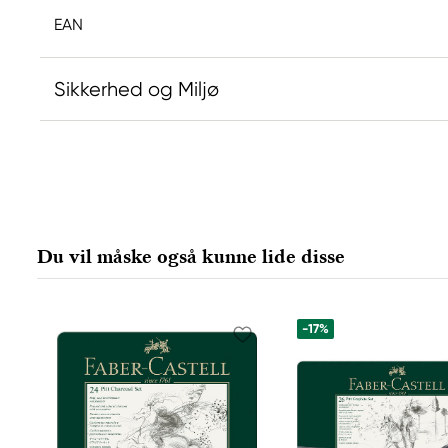
EAN
Sikkerhed og Miljø
Ansvarlig EU
Faber-Castell
Faber-Castell Ag
Nürnberger Straße 2
Du vil måske også kunne lide disse
90546 Stein, Germany
info@Faber-Castell.de
+49 (0) 911 9965-0
-17%