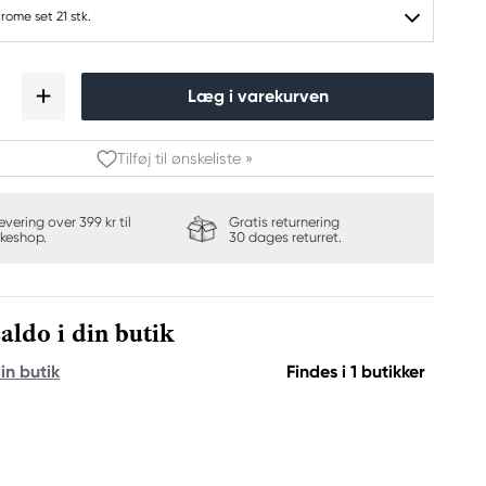
ome set 21 stk.
Læg i varekurven
Tilføj til ønskeliste »
levering over 399 kr til
Gratis returnering
keshop.
30 dages returret.
aldo i din butik
in butik
Findes i 1 butikker