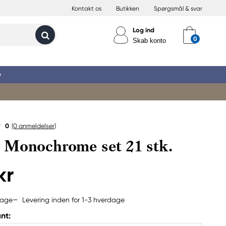
Kontakt os
Butikken
Spørgsmål & svar
Log ind
Skab konto
»
0
(0
anmeldelser
)
Monochrome set 21 stk.
kr
Levering inden for 1-3 hverdage
bage
nt: