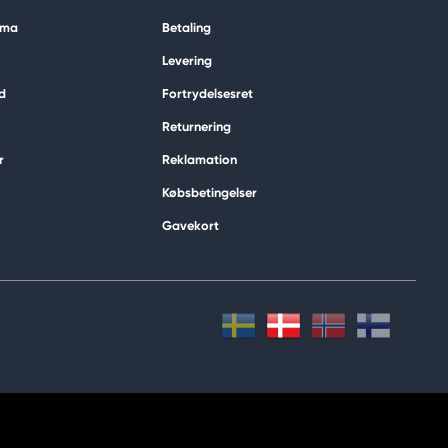
ima
Betaling
Levering
d
Fortrydelsesret
Returnering
r
Reklamation
Købsbetingelser
Gavekort