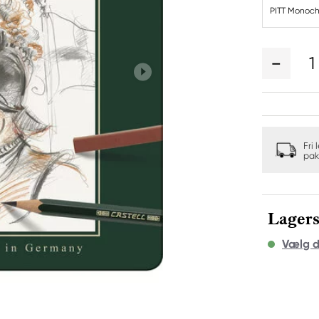
PITT Monochr
1
Fri 
pak
Lagers
Vælg d