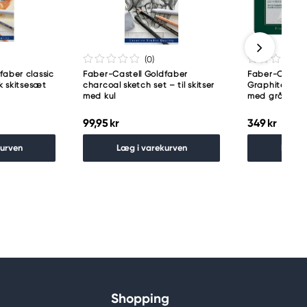
(0
)
faber classic
Faber-Castell Goldfaber
Faber-Castell
sk skitsesæt
charcoal sketch set – til skitser
Graphite – et
med kul
med gråtoner
99,95 kr
349 kr
kurven
Læg i varekurven
Læg i
Shopping