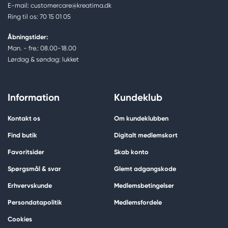
E-mail: customercare@kreatima.dk
Ring til os: 70 15 01 05
Åbningstider:
Man. - fre.: 08.00-18.00
Lørdag & søndag: lukket
Information
Kundeklub
Kontakt os
Om kundeklubben
Find butik
Digitalt medlemskort
Favoritsider
Skab konto
Spørgsmål & svar
Glemt adgangskode
Erhvervskunde
Medlemsbetingelser
Persondatapolitik
Medlemsfordele
Cookies