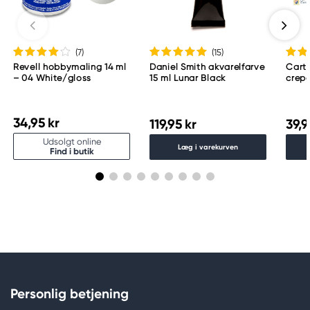
(7
)
(15
)
Revell hobbymaling 14 ml
Daniel Smith akvarelfarve
Cart
– 04 White/gloss
15 ml Lunar Black
crepe
180 g
50×2
34,95 kr
119,95 kr
39,9
Udsolgt online
Læg i varekurven
Find i butik
Personlig betjening