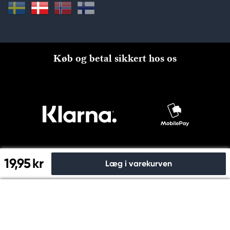
Køb og betal sikkert hos os
19,95 kr
Læg i varekurven
Til kassen
© Copyright 2026 Kreatima, PANDURO HOBBY A/S 2024 CVR
nr: 31753112