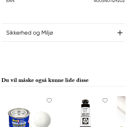
EAN
4005401129202
Sikkerhed og Miljø
Ansvarlig EU
Faber-Castell
Faber-Castell Ag
Nürnberger Straße 2
Du vil måske også kunne lide disse
90546 Stein, Germany
info@Faber-Castell.de
+49 (0) 911 9965-0