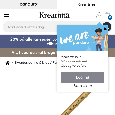
20% på alle lærreder! Log på for at benytte dig af
tilbuddet »
Alt, hvad du skal bruge til kursusstart – køb her »
Medlemstilbud
365 dages returret
Blyanter, penne & kridt
Farveblyanter
Faber-Castell
Opdag vores fora
Log ind
Skab konto