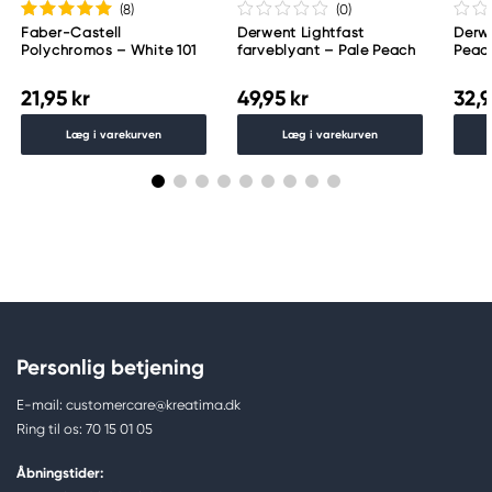
(8
)
(0
)
Faber-Castell
Derwent Lightfast
Derwe
Polychromos – White 101
farveblyant – Pale Peach
Peac
21,95 kr
49,95 kr
32,9
Læg i varekurven
Læg i varekurven
Personlig betjening
E-mail: customercare@kreatima.dk
Ring til os: 70 15 01 05
Åbningstider: