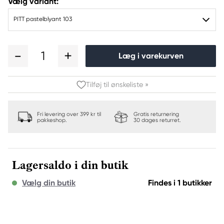
Vælg variant:
PITT pastelblyant 103
1
Læg i varekurven
Tilføj til ønskeliste »
Fri levering over 399 kr til
Gratis returnering
pakkeshop.
30 dages returret.
Lagersaldo i din butik
Vælg din butik
Findes i 1 butikker