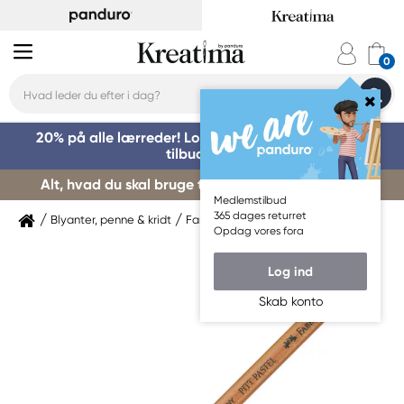
20% på alle lærreder! Log på for at benytte dig af
tilbuddet »
Alt, hvad du skal bruge til kursusstart – køb her »
Medlemstilbud
365 dages returret
Blyanter, penne & kridt
Farveblyanter
Faber-Castell
Opdag vores fora
Log ind
Skab konto