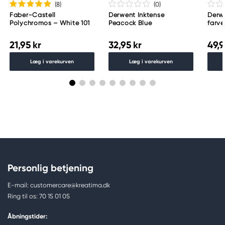
(8
)
(0
)
Faber-Castell
Derwent Inktense
Derwe
Polychromos – White 101
Peacock Blue
farve
21,95 kr
32,95 kr
49,9
Læg i varekurven
Læg i varekurven
Personlig betjening
E-mail: customercare@kreatima.dk
Ring til os: 70 15 01 05
Åbningstider: