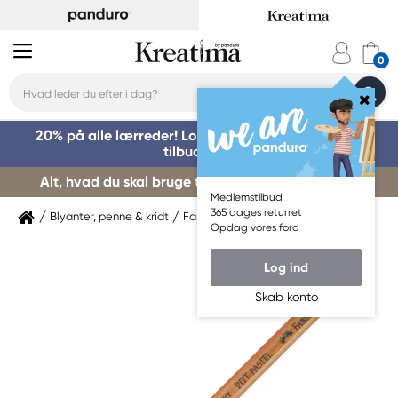
20% på alle lærreder! Log på for at benytte dig af
tilbuddet »
Alt, hvad du skal bruge til kursusstart – køb her »
Medlemstilbud
365 dages returret
Blyanter, penne & kridt
Farveblyanter
Faber-Castell
Opdag vores fora
Log ind
Skab konto