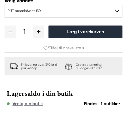
Vælg variant:
PITT pastelblyant 130
1
Læg i varekurven
Tilføj til ønskeliste »
Fri levering over 399 kr til
Gratis returnering
pakkeshop.
30 dages returret.
Lagersaldo i din butik
Vælg din butik
Findes i 1 butikker