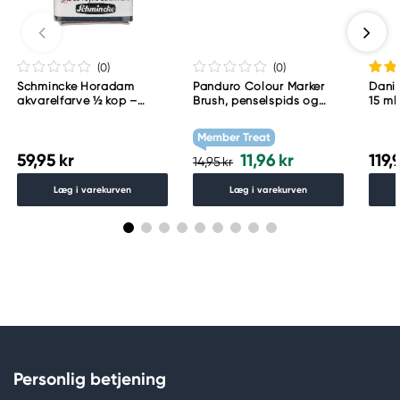
(0
)
(0
)
Schmincke Horadam
Panduro Colour Marker
Danie
akvarelfarve ½ kop –
Brush, penselspids og
15 ml
Schmincke Payne´s grey
skråskåret spids – Warm
783
grey 1 WG1
Member Treat
59,95 kr
11,96 kr
119,
14,95 kr
Læg i varekurven
Læg i varekurven
Personlig betjening