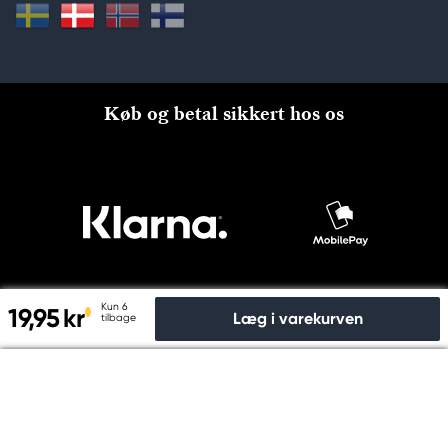
Køb og betal sikkert hos os
Kun 6
19,95 kr
Læg i varekurven
tilbage
Til kassen
© Copyright 2026 Kreatima, PANDURO HOBBY A/S 2024 CVR
nr: 31753112