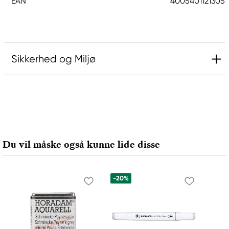
EAN
4005401121305
Sikkerhed og Miljø
Ansvarlig EU
Faber-Castell
Faber-Castell Ag
Nürnberger Straße 2
Du vil måske også kunne lide disse
90546 Stein, Germany
info@Faber-Castell.de
+49 (0) 911 9965-0
-20%