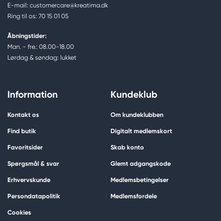
E-mail: customercare@kreatima.dk
Ring til os: 70 15 01 05
Åbningstider:
Man. - fre.: 08.00-18.00
Lørdag & søndag: lukket
Information
Kundeklub
Kontakt os
Om kundeklubben
Find butik
Digitalt medlemskort
Favoritsider
Skab konto
Spørgsmål & svar
Glemt adgangskode
Erhvervskunde
Medlemsbetingelser
Persondatapolitik
Medlemsfordele
Cookies