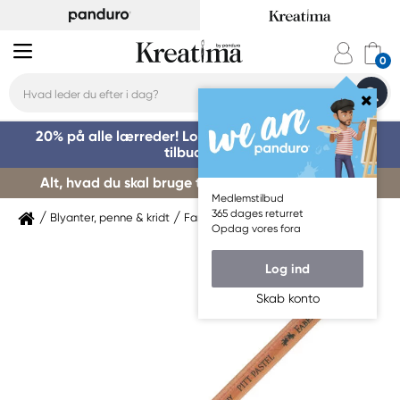
20% på alle lærreder! Log på for at benytte dig af
tilbuddet »
Alt, hvad du skal bruge til kursusstart – køb her »
Medlemstilbud
365 dages returret
Blyanter, penne & kridt
Farveblyanter
Faber-Castell
Opdag vores fora
Log ind
Skab konto