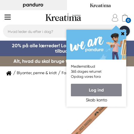
20% på alle lærreder! Log på for at benytte dig af
tilbuddet »
Alt, hvad du skal bruge til kursusstart – køb her »
Medlemstilbud
365 dages returret
Blyanter, penne & kridt
Farveblyanter
Faber-Castell
Opdag vores fora
Log ind
Skab konto