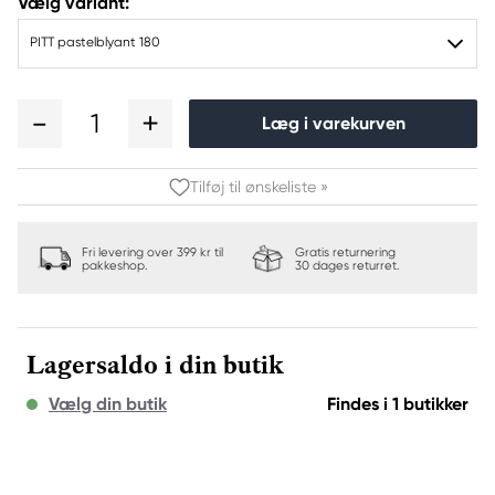
Vælg variant:
PITT pastelblyant 180
1
Læg i varekurven
Tilføj til ønskeliste »
Fri levering over 399 kr til
Gratis returnering
pakkeshop.
30 dages returret.
Lagersaldo i din butik
Vælg din butik
Findes i 1 butikker