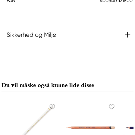
EAN
4005401121800
Sikkerhed og Miljø
Ansvarlig EU
Faber-Castell
Faber-Castell Ag
Nürnberger Straße 2
Du vil måske også kunne lide disse
90546 Stein, Germany
info@Faber-Castell.de
+49 (0) 911 9965-0