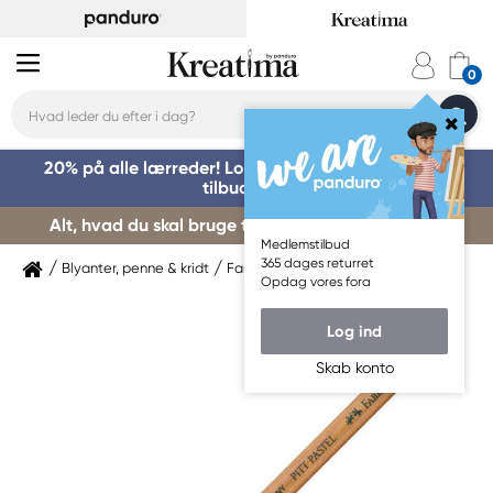
20% på alle lærreder! Log på for at benytte dig af
tilbuddet »
Alt, hvad du skal bruge til kursusstart – køb her »
Medlemstilbud
365 dages returret
Blyanter, penne & kridt
Farveblyanter
Faber-Castell
Opdag vores fora
Log ind
Skab konto