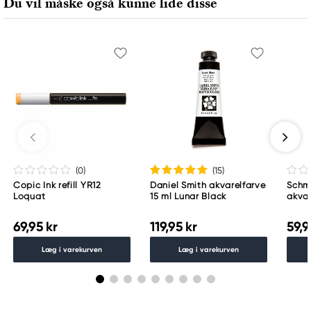
Du vil måske også kunne lide disse
(0
)
(15
)
Copic Ink refill YR12
Daniel Smith akvarelfarve
Schm
Loquat
15 ml Lunar Black
akvar
Schm
783
69,95 kr
119,95 kr
59,9
Læg i varekurven
Læg i varekurven