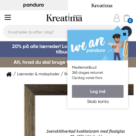
20% på alle lærreder! Log på for at benytte dig af
tilbuddet »
Alt, hvad du skal bruge til kursusstart – køb her »
Medlemstilbud
365 dages returret
Lærreder & maleplader
Rammer
Billedrammer
Opdag vores fora
Log ind
Skab konto