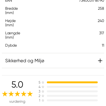
EAN
7340031718790
Bredde
258
(mm)
Højde
240
(mm)
Længde
317
(mm)
Dybde
11
Sikkerhed og Miljø
Ansvarlig EU
5.0
5
☆
G1 Galleriet
4
☆
Galleri1 AB
3
☆
Ringvägen 40
2
☆
1
☆
614 31 Söderköping, Sweden
vurdering