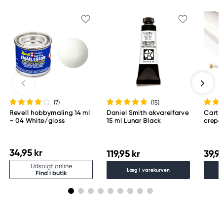
(7
)
(15
)
Revell hobbymaling 14 ml
Daniel Smith akvarelfarve
Cart
– 04 White/gloss
15 ml Lunar Black
crepe
180 g
50×2
34,95 kr
119,95 kr
39,9
Udsolgt online
Læg i varekurven
Find i butik