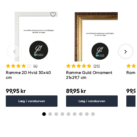
galleri1@galleri1.se
0121-344 20
(4
)
(25
)
Ramme 2D Hvid 30x40
Ramme Guld Ornament
Ramm
cm
21x29,7 cm
99,95 kr
89,95 kr
99,9
Læg i varekurven
Læg i varekurven