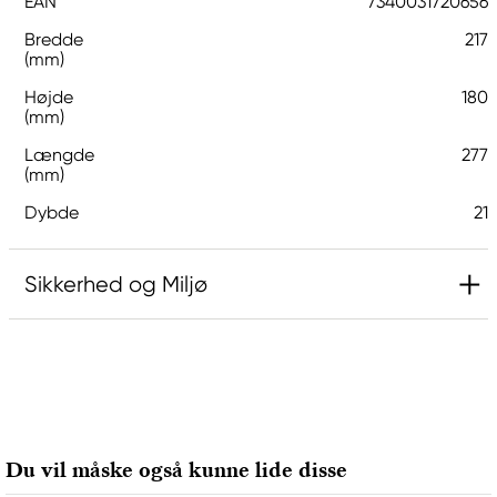
EAN
7340031720656
Bredde
217
(mm)
Højde
180
(mm)
Længde
277
(mm)
Dybde
21
Sikkerhed og Miljø
Ansvarlig EU
G1 Galleriet
Galleri1 AB
Ringvägen 40
Du vil måske også kunne lide disse
614 31 Söderköping, Sweden