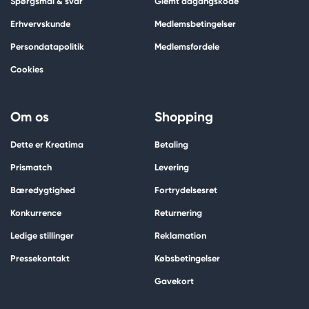
Spørgsmål & svar
Glemt adgangskode
Erhvervskunde
Medlemsbetingelser
Persondatapolitik
Medlemsfordele
Cookies
Om os
Shopping
Dette er Kreatima
Betaling
Prismatch
Levering
Bæredygtighed
Fortrydelsesret
Konkurrence
Returnering
Ledige stillinger
Reklamation
Pressekontakt
Købsbetingelser
Gavekort