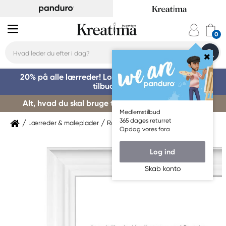
20% på alle lærreder! Log på for at benytte dig af
tilbuddet »
Alt, hvad du skal bruge til kursusstart – køb her »
Medlemstilbud
365 dages returret
Lærreder & maleplader
Rammer
Billedrammer
Opdag vores fora
Log ind
Skab konto