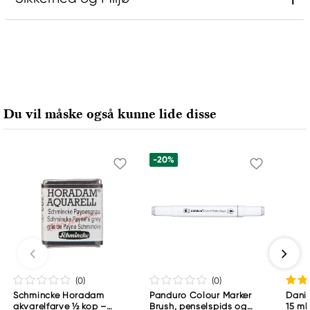
Information
Contains: Cadmium Sulfoselenide
Ansvarlig EU
Du vil måske også kunne lide disse
Rembrandt
Royal Talens Netherlands
-20%
Sophialaan 46
7311 PD Apeldoorn, Netherlands
info@royaltalens.com
+31 (0)55 527 4700
(0
)
(0
)
Schmincke Horadam
Panduro Colour Marker
Danie
akvarelfarve ½ kop –
Brush, penselspids og
15 ml