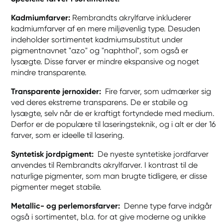
Kadmiumfarver:
Rembrandts akrylfarve inkluderer
kadmiumfarver af en mere miljøvenlig type. Desuden
indeholder sortimentet kadmiumsubstitut under
pigmentnavnet "azo" og "naphthol", som også er
lysægte. Disse farver er mindre ekspansive og noget
mindre transparente.
Transparente jernoxider:
Fire farver, som udmærker sig
ved deres ekstreme transparens. De er stabile og
lysægte, selv når de er kraftigt fortyndede med medium.
Derfor er de populære til laseringsteknik, og i alt er der 16
farver, som er ideelle til lasering.
Syntetisk jordpigment:
De nyeste syntetiske jordfarver
anvendes til Rembrandts akrylfarver. I kontrast til de
naturlige pigmenter, som man brugte tidligere, er disse
pigmenter meget stabile.
Metallic- og perlemorsfarver:
Denne type farve indgår
også i sortimentet, bl.a. for at give moderne og unikke