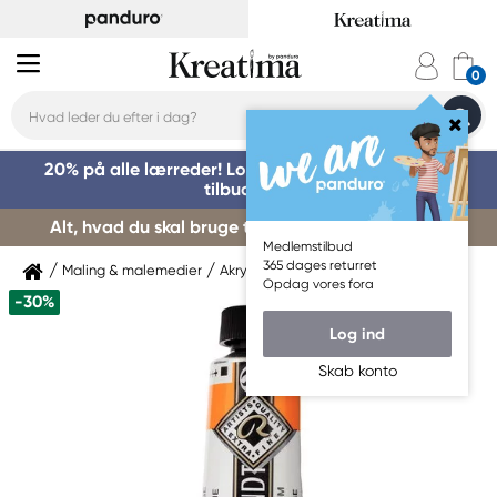
20% på alle lærreder! Log på for at benytte dig af
tilbuddet »
Alt, hvad du skal bruge til kursusstart – køb her »
Medlemstilbud
365 dages returret
Maling & malemedier
Akrylmaling
Rembrandt
Opdag vores fora
-30%
Log ind
Skab konto