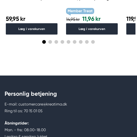
Schmincke Payne´s grey
skråskåret spids – Warm
783
grey 1 WG1
Member Treat
59,95 kr
11,96 kr
119,
14,95 kr
Læg i varekurven
Læg i varekurven
Personlig betjening
E-mail: customercare@kreatima.dk
Ring til os: 70 15 01 05
Åbningstider:
Man. - fre.: 08.00-18.00
Lørdag & søndag: lukket