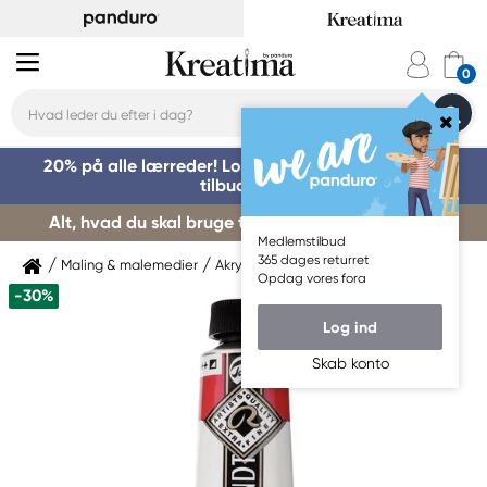
20% på alle lærreder! Log på for at benytte dig af
tilbuddet »
Alt, hvad du skal bruge til kursusstart – køb her »
Medlemstilbud
365 dages returret
Maling & malemedier
Akrylmaling
Rembrandt
Opdag vores fora
-30%
Log ind
Skab konto