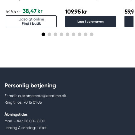
60 ml Titanium White 644
Titan
38,47 kr
109,95 kr
59,9
54,95 kr
Udsolgt online
Læg i varekurven
Find i butik
Personlig betjening
E-mail: customercare@kreatima.dk
Ring til os: 70 15 01 05
Åbningstider:
Man. - fre.: 08.00-18.00
Lørdag & søndag: lukket