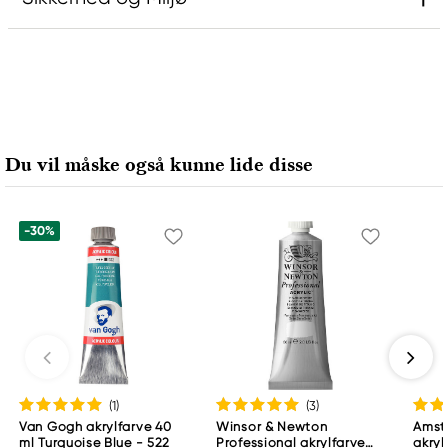
Ansvarlig EU
Rembrandt
Royal Talens Netherlands
Sophialaan 46
Du vil måske også kunne lide disse
7311 PD Apeldoorn, Netherlands
info@royaltalens.com
+31 (0)55 527 4700
-30%
(1
)
(3
)
Van Gogh akrylfarve 40
Winsor & Newton
Amst
ml Turquoise Blue - 522
Professional akrylfarve
akryl