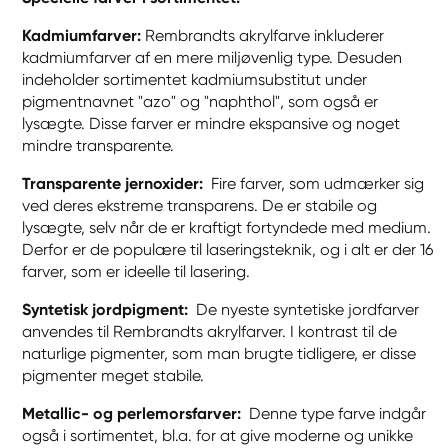
Kadmiumfarver:
Rembrandts akrylfarve inkluderer
kadmiumfarver af en mere miljøvenlig type. Desuden
indeholder sortimentet kadmiumsubstitut under
pigmentnavnet "azo" og "naphthol", som også er
lysægte. Disse farver er mindre ekspansive og noget
mindre transparente.
Transparente jernoxider:
Fire farver, som udmærker sig
ved deres ekstreme transparens. De er stabile og
lysægte, selv når de er kraftigt fortyndede med medium.
Derfor er de populære til laseringsteknik, og i alt er der 16
farver, som er ideelle til lasering.
Syntetisk jordpigment:
De nyeste syntetiske jordfarver
anvendes til Rembrandts akrylfarver. I kontrast til de
naturlige pigmenter, som man brugte tidligere, er disse
pigmenter meget stabile.
Metallic- og perlemorsfarver:
Denne type farve indgår
også i sortimentet, bl.a. for at give moderne og unikke