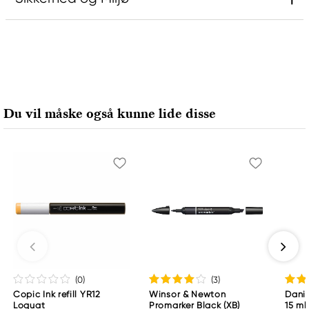
Ansvarlig EU
Rembrandt
Royal Talens Netherlands
Sophialaan 46
Du vil måske også kunne lide disse
7311 PD Apeldoorn, Netherlands
info@royaltalens.com
+31 (0)55 527 4700
(0
)
(3
)
Copic Ink refill YR12
Winsor & Newton
Danie
Loquat
Promarker Black (XB)
15 ml