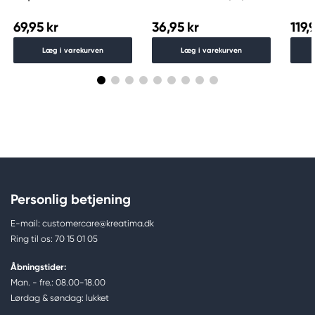
69,95 kr
36,95 kr
119,
Læg i varekurven
Læg i varekurven
Personlig betjening
E-mail: customercare@kreatima.dk
Ring til os: 70 15 01 05
Åbningstider:
Man. - fre.: 08.00-18.00
Lørdag & søndag: lukket