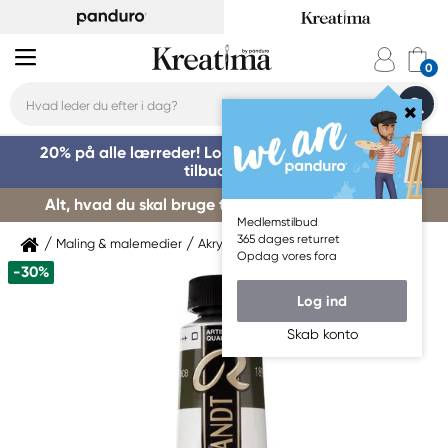
20% på alle lærreder! Log på for at benytte dig af
tilbuddet »
Alt, hvad du skal bruge til kursusstart – køb her »
Medlemstilbud
365 dages returret
Maling & malemedier
Akrylmaling
Rembrandt
Opdag vores fora
-30%
Log ind
Skab konto