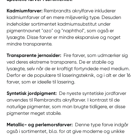
Kadmiumfarver:
Rembrandts akrylfarve inkluderer
kadmiumfarver af en mere miljøvenlig type. Desuden
indeholder sortimentet kadmiumsubstitut under
pigmentnavnet "azo" og "naphthol", som også er
lysægte. Disse farver er mindre ekspansive og noget
mindre transparente.
Transparente jernoxider:
Fire farver, som udmærker sig
ved deres ekstreme transparens. De er stabile og
lysægte, selv når de er kraftigt fortyndede med medium.
Derfor er de populære til laseringsteknik, og i alt er der 16
farver, som er ideelle til lasering.
Syntetisk jordpigment:
De nyeste syntetiske jordfarver
anvendes til Rembrandts akrylfarver. I kontrast til de
naturlige pigmenter, som man brugte tidligere, er disse
pigmenter meget stabile.
Metallic- og perlemorsfarver:
Denne type farve indgår
også i sortimentet, bl.a. for at give moderne og unikke