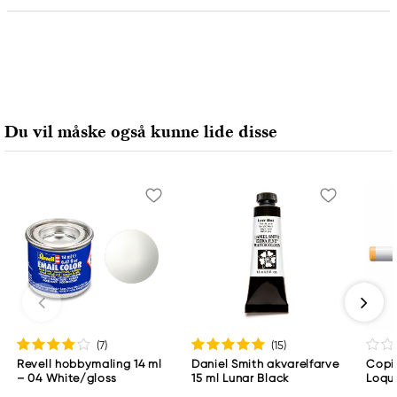
Ansvarlig EU
Rembrandt
Royal Talens Netherlands
Sophialaan 46
Du vil måske også kunne lide disse
7311 PD Apeldoorn, Netherlands
info@royaltalens.com
+31 (0)55 527 4700
(7
)
(15
)
Revell hobbymaling 14 ml
Daniel Smith akvarelfarve
Copic
– 04 White/gloss
15 ml Lunar Black
Loqu