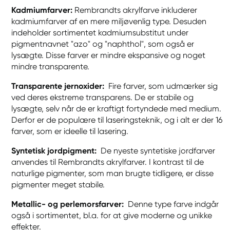
Kadmiumfarver:
Rembrandts akrylfarve inkluderer
kadmiumfarver af en mere miljøvenlig type. Desuden
indeholder sortimentet kadmiumsubstitut under
pigmentnavnet "azo" og "naphthol", som også er
lysægte. Disse farver er mindre ekspansive og noget
mindre transparente.
Transparente jernoxider:
Fire farver, som udmærker sig
ved deres ekstreme transparens. De er stabile og
lysægte, selv når de er kraftigt fortyndede med medium.
Derfor er de populære til laseringsteknik, og i alt er der 16
farver, som er ideelle til lasering.
Syntetisk jordpigment:
De nyeste syntetiske jordfarver
anvendes til Rembrandts akrylfarver. I kontrast til de
naturlige pigmenter, som man brugte tidligere, er disse
pigmenter meget stabile.
Metallic- og perlemorsfarver:
Denne type farve indgår
også i sortimentet, bl.a. for at give moderne og unikke
effekter.