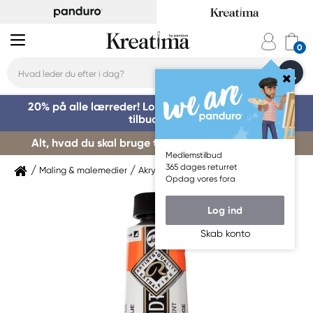
20% på alle lærreder! Log på for at benytte dig af
tilbuddet »
Alt, hvad du skal bruge til kursusstart – køb her »
Medlemstilbud
365 dages returret
Maling & malemedier
Akrylmaling
Rembrandt
Opdag vores fora
Log ind
Skab konto