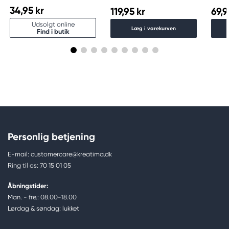
34,95 kr
119,95 kr
69,9
Udsolgt online
Læg i varekurven
Find i butik
Personlig betjening
E-mail: customercare@kreatima.dk
Ring til os: 70 15 01 05
Åbningstider:
Man. - fre.: 08.00-18.00
Lørdag & søndag: lukket