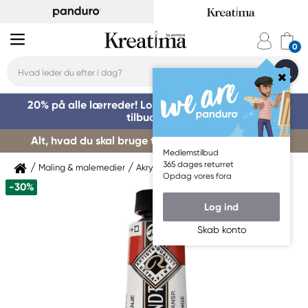
20% på alle lærreder! Log på for at benytte dig af
tilbuddet »
Alt, hvad du skal bruge til kursusstart – køb her »
Medlemstilbud
365 dages returret
Maling & malemedier
Akrylmaling
Rembrandt
Opdag vores fora
-30%
Log ind
Skab konto