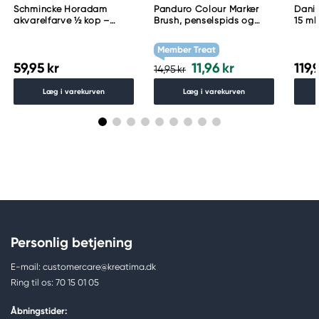
Schmincke Horadam
Panduro Colour Marker
Danie
akvarelfarve ½ kop –
Brush, penselspids og
15 ml
Schmincke Payne´s grey
skråskåret spids – Warm
783
grey 1 WG1
Member Treat
59,95 kr
11,96 kr
119,
14,95 kr
Læg i varekurven
Læg i varekurven
Personlig betjening
E-mail: customercare@kreatima.dk
Ring til os: 70 15 01 05
Åbningstider: