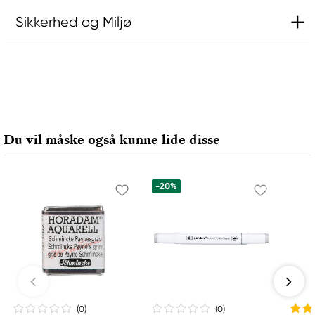
Sikkerhed og Miljø
Ansvarlig EU
Rembrandt
Royal Talens Netherlands
Sophialaan 46
Du vil måske også kunne lide disse
7311 PD Apeldoorn, Netherlands
info@royaltalens.com
+31 (0)55 527 4700
-20%
(0
)
(0
)