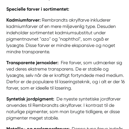
Specielle farver i sortimentet:
Kadmiumfarver:
Rembrandts akrylfarve inkluderer
kadmiumfarver af en mere miljøvenlig type. Desuden
indeholder sortimentet kadmiumsubstitut under
pigmentnavnet "azo" og "naphthol", som også er
lysægte. Disse farver er mindre ekspansive og noget
mindre transparente.
Transparente jernoxider:
Fire farver, som udmærker sig
ved deres ekstreme transparens. De er stabile og
lysægte, selv når de er kraftigt fortyndede med medium.
Derfor er de populære til laseringsteknik, og i alt er der 16
farver, som er ideelle til lasering.
Syntetisk jordpigment:
De nyeste syntetiske jordfarver
anvendes til Rembrandts akrylfarver. I kontrast til de
naturlige pigmenter, som man brugte tidligere, er disse
pigmenter meget stabile.
Metallic- og perlemorsfarver:
Denne type farve indgår