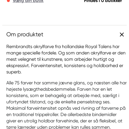
Vælg din butik
Findes i 0 butikker
Om produktet
Rembrandts akrylfarve fra hollandske Royal Talens har
mange specielle fordele. Og som anden akrylfarve er den
mest velegnet til kunstnere, som arbejder hurtigt og
ekspressivt. Farveintensitet, konsistens og holdbarhed er
superb.
Alle 75 farver har samme jævne glans, og næsten alle har
højeste lysægthedsbedømmelse. Farven har en let
konsistens, som er behagelig at arbejde med, særligt i
ufortyndet tilstand, og de enkelte penselstrøg ses.
Maksimal farveintensitet opnås ved rivning af farverne på
en traditionel trippelroller. De allerbedste bindemidler
giver en utrolig holdbar farvehinde, der er så fleksibel, at
tørre lærreder uden problemer kan rulles sammen.