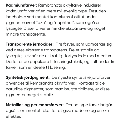
Kadmiumfarver:
Rembrandts akrylfarve inkluderer
kadmiumfarver af en mere miljøvenlig type. Desuden
indeholder sortimentet kadmiumsubstitut under
pigmentnavnet "azo" og "naphthol", som også er
lysægte. Disse farver er mindre ekspansive og noget
mindre transparente.
Transparente jernoxider:
Fire farver, som udmærker sig
ved deres ekstreme transparens. De er stabile og
lysægte, selv når de er kraftigt fortyndede med medium.
Derfor er de populære til laseringsteknik, og i alt er der 16
farver, som er ideelle til lasering.
Syntetisk jordpigment:
De nyeste syntetiske jordfarver
anvendes til Rembrandts akrylfarver. I kontrast til de
naturlige pigmenter, som man brugte tidligere, er disse
pigmenter meget stabile.
Metallic- og perlemorsfarver:
Denne type farve indgår
også i sortimentet, bl.a. for at give moderne og unikke
effekter.