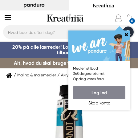
20% på alle lærreder! Log på for at benytte dig af
tilbuddet »
Alt, hvad du skal bruge til kursusstart – køb her »
Medlemstilbud
365 dages returret
Maling & malemedier
Akrylmaling
Rembrandt
Opdag vores fora
Log ind
Skab konto