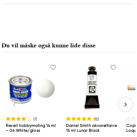
Ansvarlig EU
Rembrandt
Royal Talens Netherlands
Sophialaan 46
Du vil måske også kunne lide disse
7311 PD Apeldoorn, Netherlands
info@royaltalens.com
+31 (0)55 527 4700
(7
)
(15
)
Revell hobbymaling 14 ml
Daniel Smith akvarelfarve
Copic
– 04 White/gloss
15 ml Lunar Black
Loqu