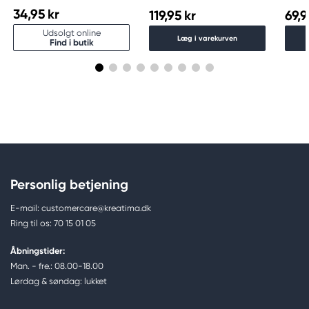
34,95 kr
119,95 kr
69,9
Udsolgt online
Læg i varekurven
Find i butik
Personlig betjening
E-mail: customercare@kreatima.dk
Ring til os: 70 15 01 05
Åbningstider:
Man. - fre.: 08.00-18.00
Lørdag & søndag: lukket