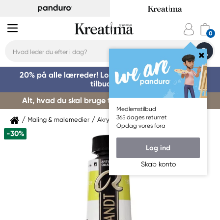
20% på alle lærreder! Log på for at benytte dig af
tilbuddet »
Alt, hvad du skal bruge til kursusstart – køb her »
Medlemstilbud
365 dages returret
Maling & malemedier
Akrylmaling
Rembrandt
Opdag vores fora
-30%
Log ind
Skab konto