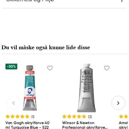
Ansvarlig EU
Rembrandt
Royal Talens Netherlands
Sophialaan 46
Du vil måske også kunne lide disse
7311 PD Apeldoorn, Netherlands
info@royaltalens.com
+31 (0)55 527 4700
-30%
(1
)
(3
)
Van Gogh akrylfarve 40
Winsor & Newton
Amst
ml Turquoise Blue - 522
Professional akrylfarve
akryl