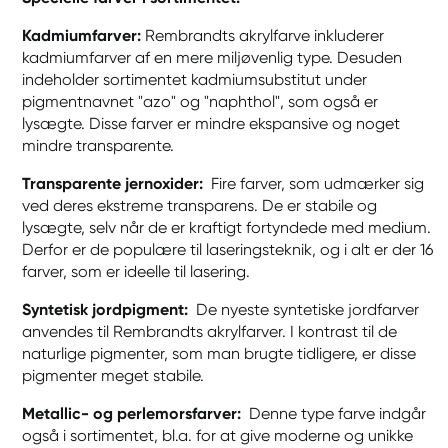
Kadmiumfarver:
Rembrandts akrylfarve inkluderer
kadmiumfarver af en mere miljøvenlig type. Desuden
indeholder sortimentet kadmiumsubstitut under
pigmentnavnet "azo" og "naphthol", som også er
lysægte. Disse farver er mindre ekspansive og noget
mindre transparente.
Transparente jernoxider:
Fire farver, som udmærker sig
ved deres ekstreme transparens. De er stabile og
lysægte, selv når de er kraftigt fortyndede med medium.
Derfor er de populære til laseringsteknik, og i alt er der 16
farver, som er ideelle til lasering.
Syntetisk jordpigment:
De nyeste syntetiske jordfarver
anvendes til Rembrandts akrylfarver. I kontrast til de
naturlige pigmenter, som man brugte tidligere, er disse
pigmenter meget stabile.
Metallic- og perlemorsfarver:
Denne type farve indgår
også i sortimentet, bl.a. for at give moderne og unikke