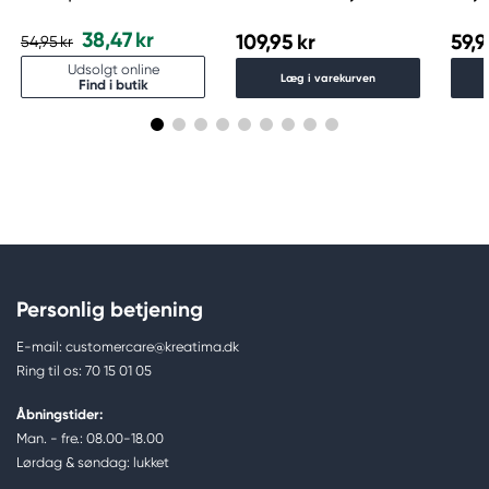
60 ml Titanium White 644
Titan
38,47 kr
109,95 kr
59,9
54,95 kr
Udsolgt online
Læg i varekurven
Find i butik
Personlig betjening
E-mail: customercare@kreatima.dk
Ring til os: 70 15 01 05
Åbningstider:
Man. - fre.: 08.00-18.00
Lørdag & søndag: lukket