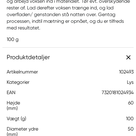
og arbejd voksen ind i materialet. Tør evt. overskydende
rester af. Lad derefter voksen trænge ind, og lad
overfladen/ genstanden stå natten over. Gentag
processen, indtil mætning er opnået, og du er tilfreds
med resultatet.
100 g
Produktdetaljer
Artikelnummer
102493
Kategorier
Lys
EAN
7320181024934
Højde
60
(mm)
Vægt (g)
100
Diameter ydre
50
(mm)