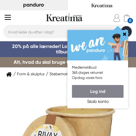
20% på alle lærreder! Log på for at benytte dig af
tilbuddet »
Alt, hvad du skal bruge til kursusstart – køb her »
Medlemstilbud
365 dages returret
Form & skulptur
Støbemateriale
Lys & lysstøbning
Opdag vores fora
Log ind
Skab konto