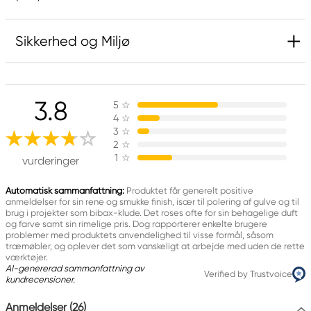
Sikkerhed og Miljø
3.8
5
☆
4
☆
3
☆
2
☆
1
☆
vurderinger
Automatisk sammanfattning:
Produktet får generelt positive
anmeldelser for sin rene og smukke finish, især til polering af gulve og til
brug i projekter som bibax-klude. Det roses ofte for sin behagelige duft
og farve samt sin rimelige pris. Dog rapporterer enkelte brugere
problemer med produktets anvendelighed til visse formål, såsom
træmøbler, og oplever det som vanskeligt at arbejde med uden de rette
værktøjer.
AI-genererad sammanfattning av
Verified by Trustvoice
kundrecensioner.
Anmeldelser (26)