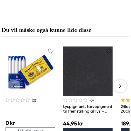
Du vil måske også kunne lide disse
(0
)
(0
)
Lyspigment, farvepigment
Gilde
til fremstilling af lys –
20c
grå, 4 g
0 kr
44,95 kr
189,
Udsolgt online