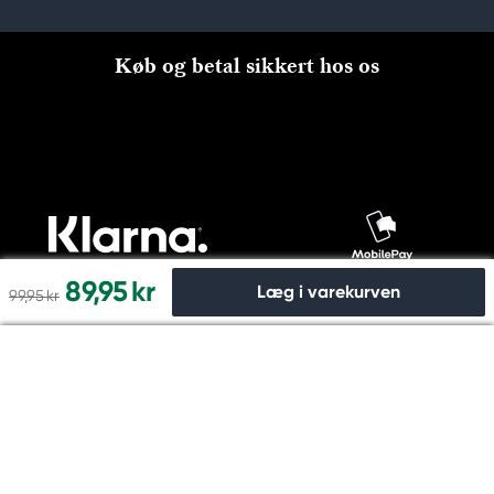
Køb og betal sikkert hos os
89,95 kr
Læg i varekurven
99,95 kr
Til kassen