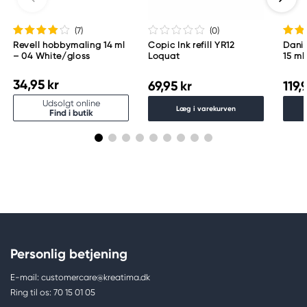
(7
)
(0
)
Revell hobbymaling 14 ml
Copic Ink refill YR12
Danie
– 04 White/gloss
Loquat
15 ml
34,95 kr
69,95 kr
119,
Udsolgt online
Læg i varekurven
Find i butik
Personlig betjening
E-mail: customercare@kreatima.dk
Ring til os: 70 15 01 05