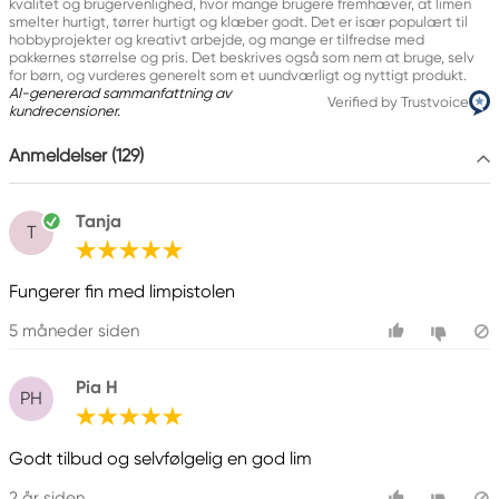
kvalitet og brugervenlighed, hvor mange brugere fremhæver, at limen
smelter hurtigt, tørrer hurtigt og klæber godt. Det er især populært til
hobbyprojekter og kreativt arbejde, og mange er tilfredse med
pakkernes størrelse og pris. Det beskrives også som nem at bruge, selv
for børn, og vurderes generelt som et uundværligt og nyttigt produkt.
AI-genererad sammanfattning av
Verified by Trustvoice
kundrecensioner.
Anmeldelser (129)
Tanja
T
Fungerer fin med limpistolen
5 måneder siden
Pia H
PH
Godt tilbud og selvfølgelig en god lim
2 år siden