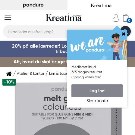
20% på alle lærreder! Log på for at benytte dig af
tilbuddet »
Alt, hvad du skal bruge til kursusstart – køb her »
Medlemstilbud
365 dages returret
Atelier & kontor
Lim & tape
Limpistoler & smeltelim
Opdag vores fora
-10%
Log ind
Skab konto