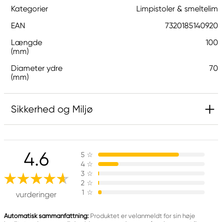
Kategorier
Limpistoler & smeltelim
EAN
7320185140920
Længde
100
(mm)
Diameter ydre
70
(mm)
Sikkerhed og Miljø
Ansvarlig EU
4.6
5
☆
Panduro Hobby
4
☆
Panduro
3
☆
205 14 Malmö, Sweden
2
☆
1
☆
www.panduro.com
vurderinger
+46 (04) 22 30 70
Automatisk sammanfattning:
Produktet er velanmeldt for sin høje