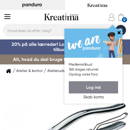
20% på alle lærreder! Log på for at benytte dig af
tilbuddet »
Alt, hvad du skal bruge til kursusstart – køb her »
Medlemstilbud
365 dages returret
Atelier & kontor
Atelierudstyr
Øvrige værktøjer
Opdag vores fora
Log ind
Skab konto