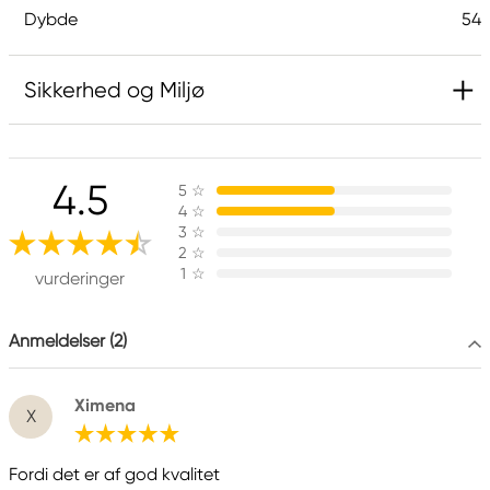
Dybde
54
Sikkerhed og Miljø
4.5
5
☆
4
☆
3
☆
2
☆
1
☆
vurderinger
Anmeldelser (2)
Ximena
X
Fordi det er af god kvalitet