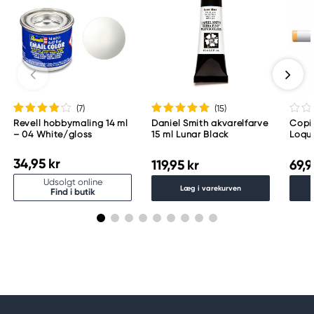
(7
)
(15
)
Revell hobbymaling 14 ml
Daniel Smith akvarelfarve
Copic
– 04 White/gloss
15 ml Lunar Black
Loqu
34,95 kr
119,95 kr
69,9
Udsolgt online
Læg i varekurven
Find i butik