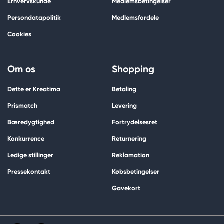
Erhvervskunde
Medlemsbetingelser
Persondatapolitik
Medlemsfordele
Cookies
Om os
Shopping
Dette er Kreatima
Betaling
Prismatch
Levering
Bæredygtighed
Fortrydelsesret
Konkurrence
Returnering
Ledige stillinger
Reklamation
Pressekontakt
Købsbetingelser
Gavekort