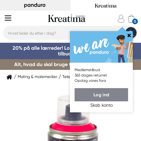
20% på alle lærreder! Log på for at benytte dig af
tilbuddet »
Alt, hvad du skal bruge til kursusstart – køb her »
Medlemstilbud
365 dages returret
Maling & malemedier
Tekstilmaling
Pebeo
Opdag vores fora
Log ind
Skab konto