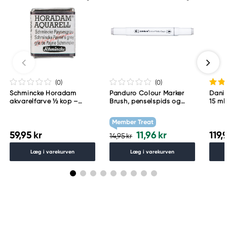
CS 10106
13881 GEMENOS, CEDEX, France
info@pebeo.com
33 (0)4 42 32 08 08
(0
)
(0
)
Schmincke Horadam
Panduro Colour Marker
Danie
akvarelfarve ½ kop –
Brush, penselspids og
15 ml
Schmincke Payne´s grey
skråskåret spids – Warm
783
grey 1 WG1
Member Treat
59,95 kr
11,96 kr
119,
14,95 kr
Læg i varekurven
Læg i varekurven