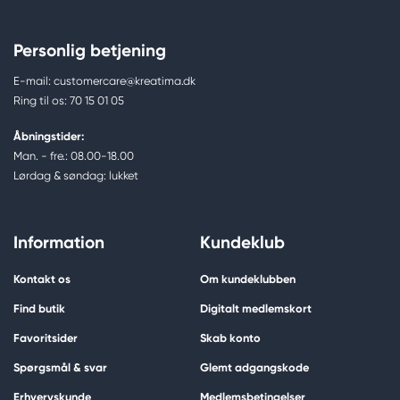
Personlig betjening
E-mail: customercare@kreatima.dk
Ring til os: 70 15 01 05
Åbningstider:
Man. - fre.: 08.00-18.00
Lørdag & søndag: lukket
Information
Kundeklub
Kontakt os
Om kundeklubben
Find butik
Digitalt medlemskort
Favoritsider
Skab konto
Spørgsmål & svar
Glemt adgangskode
Erhvervskunde
Medlemsbetingelser