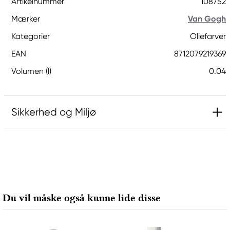
Artikelnummer
108752
Mærker
Van Gogh
Kategorier
Oliefarver
EAN
8712079219369
Volumen (l)
0.04
Sikkerhed og Miljø
Ansvarlig EU
Van Gogh
Royal Talens Netherlands
Sophialaan 46
Du vil måske også kunne lide disse
7311 PD Apeldoorn, Netherlands
info@royaltalens.com
+31 (0)55 527 4700