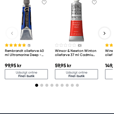
(1
)
(0
)
Rembrandt oliefarve 40
Winsor & Newton Winton
Wins
ml Ultramarine Deep -
oliefarve 37 ml Cadmium
olief
506
Red Hue 095
Whit
99,95 kr
59,95 kr
149,
Udsolgt online
Udsolgt online
Find i butik
Find i butik