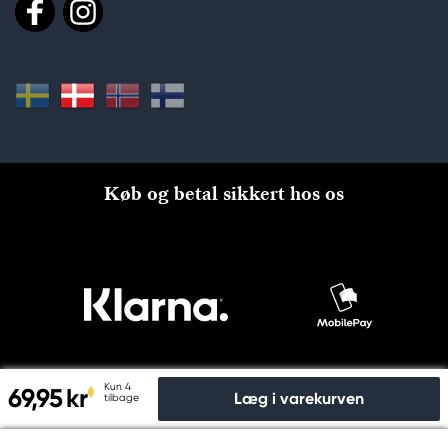
Køb og betal sikkert hos os
Kun 4
69,95 kr
Læg i varekurven
tilbage