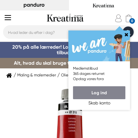
20% på alle lærreder! Log på for at benytte dig af
tilbuddet »
Alt, hvad du skal bruge til kursusstart – køb her »
Medlemstilbud
365 dages returret
Maling & malemedier
Oliemaling
Van Gogh
Opdag vores fora
Log ind
Skab konto