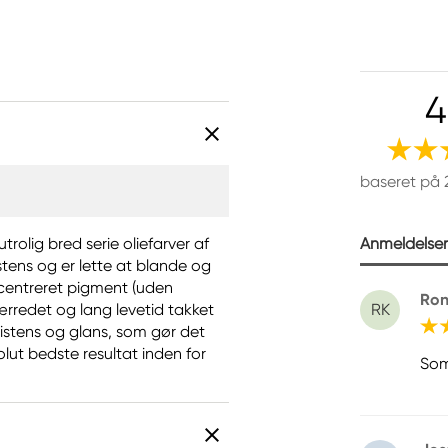
4
baseret på 
Anmeldelser 
trolig bred serie oliefarver af
stens og er lette at blande og
ncentreret pigment (uden
Ron
lærredet og lang levetid takket
RK
istens og glans, som gør det
olut bedste resultat inden for
Som