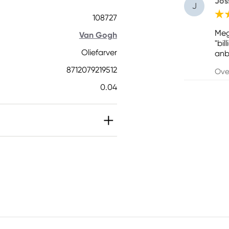
Jos
J
108727
Meg
Van Gogh
"bil
Oliefarver
anb
8712079219512
Ove
0.04