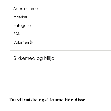
Artikelnummer
Mærker
Kategorier
EAN
Volumen (l)
Sikkerhed og Miljø
Ansvarlig EU
Van Gogh
Royal Talens Netherlands
Sophialaan 46
Du vil måske også kunne lide disse
7311 PD Apeldoorn, Netherlands
info@royaltalens.com