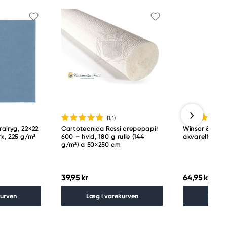
(13
)
alryg, 22×22
Cartotecnica Rossi crepepapir
Winsor & Newt
rk, 225 g/m²
600 – hvid, 180 g rulle (144
akvarelfarve 5
g/m²) a 50×250 cm
39,95 kr
64,95 kr
kurven
Læg i varekurven
Læg i