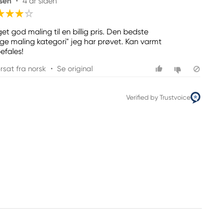
sen
•
4 år siden
et god maling til en billig pris. Den bedste
lige maling kategori" jeg har prøvet. Kan varmt
efales!
rsat fra norsk
•
Se original
Verified by Trustvoice