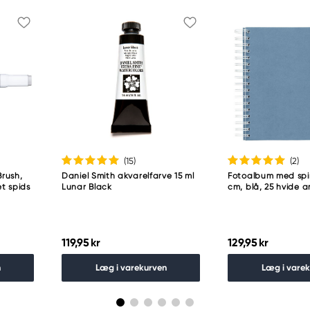
(15
)
(2
)
rush,
Daniel Smith akvarelfarve 15 ml
Fotoalbum med spir
t spids
Lunar Black
cm, blå, 25 hvide a
119,95 kr
129,95 kr
n
Læg i varekurven
Læg i vare