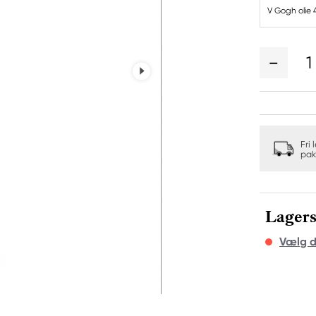
V Gogh olie 
1
Fri 
pak
Lagers
Vælg d