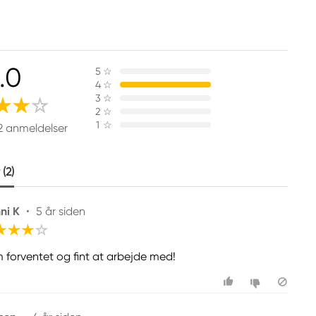
.0
5
☆
4
☆
3
☆
2
☆
1
☆
2 anmeldelser
(2)
ni K
•
5 år siden
 forventet og fint at arbejde med!