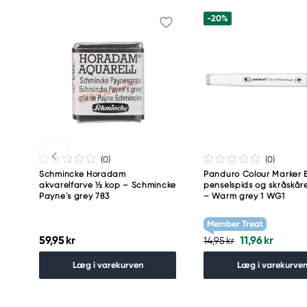
+31 (0)55 527 4700
-20%
(0
)
(0
)
Schmincke Horadam
Panduro Colour Marker B
akvarelfarve ½ kop – Schmincke
penselspids og skråskåre
Payne´s grey 783
– Warm grey 1 WG1
Member Treat
59,95 kr
11,96 kr
14,95 kr
Læg i varekurven
Læg i varekurve