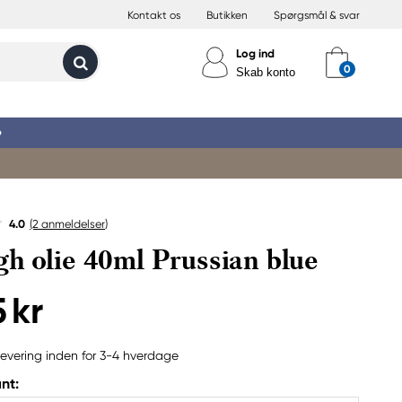
Kontakt os
Butikken
Spørgsmål & svar
Log ind
Skab konto
»
4.0
(2
anmeldelser
)
h olie 40ml Prussian blue
 kr
evering inden for 3-4 hverdage
nt: