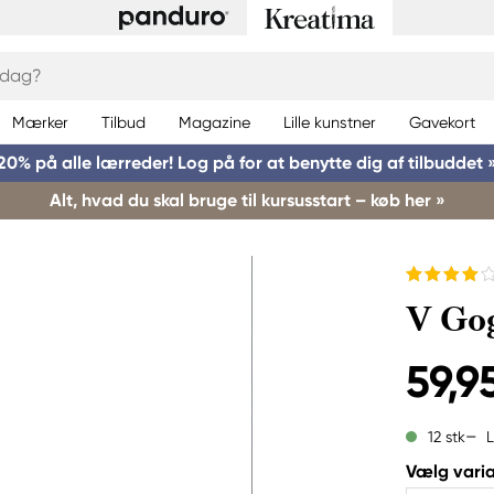
Mærker
Tilbud
Magazine
Lille kunstner
Gavekort
20% på alle lærreder! Log på for at benytte dig af tilbuddet 
Alt, hvad du skal bruge til kursusstart – køb her »
V Gog
59,95
L
12 stk
Vælg varia