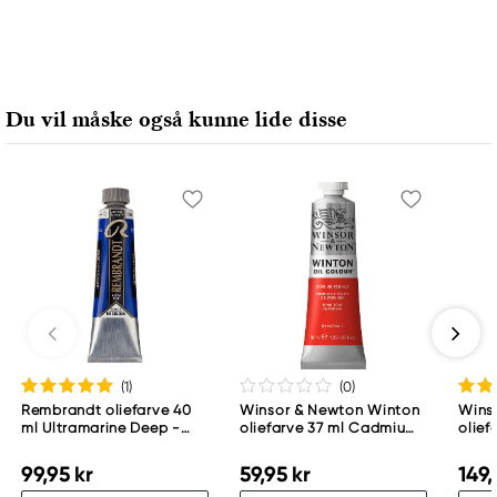
Du vil måske også kunne lide disse
(1
)
(0
)
Rembrandt oliefarve 40
Winsor & Newton Winton
Wins
ml Ultramarine Deep -
oliefarve 37 ml Cadmium
olief
506
Red Hue 095
Whit
99,95 kr
59,95 kr
149,