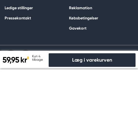
Ledige stillinger
Reklamation
Pressekontakt
Købsbetingelser
Gavekort
Kun 4
59,95 kr
Læg i varekurven
tilbage
Til kassen
Køb og betal sikkert hos os