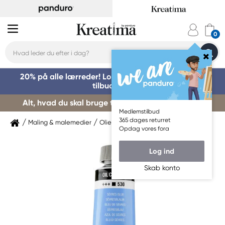
20% på alle lærreder! Log på for at benytte dig af
tilbuddet »
Alt, hvad du skal bruge til kursusstart – køb her »
Medlemstilbud
365 dages returret
Maling & malemedier
Oliemaling
Van Gogh
Opdag vores fora
Log ind
Skab konto