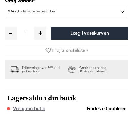
Vælg variant:
V Gogh olie 40ml Sevres blue
1
Læg i varekurven
Tilføj til ønskeliste »
Fri levering over 399 kr til
Gratis returnering
pakkeshop.
30 dages returret.
Lagersaldo i din butik
Vælg din butik
Findes i 0 butikker