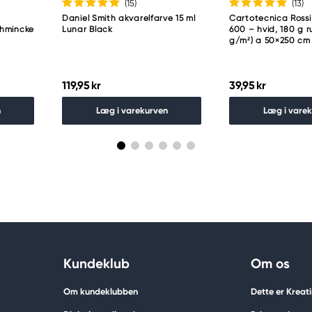
(15
)
(13
)
Daniel Smith akvarelfarve 15 ml
Cartotecnica Rossi
chmincke
Lunar Black
600 – hvid, 180 g ru
g/m²) a 50×250 cm
119,95 kr
39,95 kr
n
Læg i varekurven
Læg i vare
Kundeklub
Om os
Om kundeklubben
Dette er Kreat