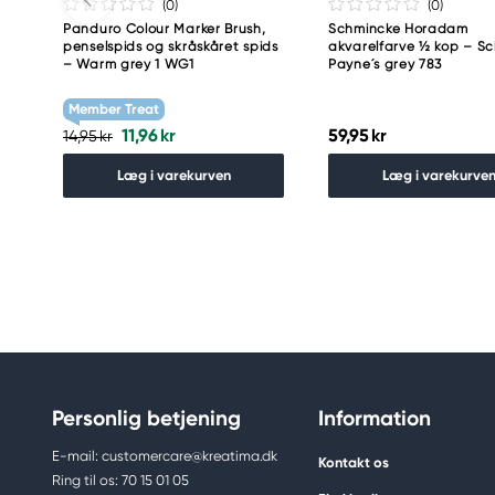
(0
)
(0
)
Panduro Colour Marker Brush,
Schmincke Horadam
penselspids og skråskåret spids
akvarelfarve ½ kop – S
– Warm grey 1 WG1
Payne´s grey 783
Member Treat
11,96 kr
59,95 kr
14,95 kr
Læg i varekurven
Læg i varekurve
Personlig betjening
Information
E-mail: customercare@kreatima.dk
Kontakt os
Ring til os: 70 15 01 05