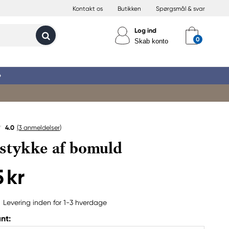
Kontakt os
Butikken
Spørgsmål & svar
Log ind
Skab konto
»
4.0
(3
anmeldelser
)
stykke af bomuld
 kr
Levering inden for 1-3 hverdage
nt: