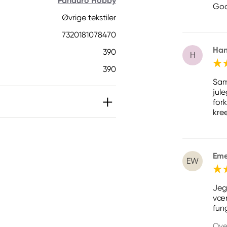
Panduro Hobby
God 
Øvrige tekstiler
7320181078470
Ha
390
H
390
Sam
jul
for
kre
Eme
EW
Jeg
vær
fun
Ove