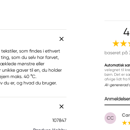
4
tekstiler, som findes i ethvert
baseret på 
 ting, som du selv har farvet,
, hæklede mønstre eller
Automatisk sa
unikke gaver til en, du holder
velegnet til k
børn. Det er s
ejern maks. 40 °C.
afvige lidt fra
v du er, og hvad du bruger.
AI-genererad 
Anmeldelser 
Car
CC
107847