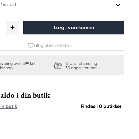
af bomuld
Læg i varekurven
Tilføj til ønskeliste »
levering over 399 kr til
Gratis returnering
keshop.
30 dages returret.
aldo i din butik
in butik
Findes i 0 butikker