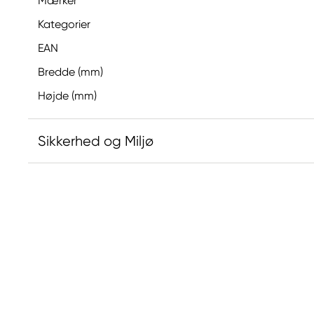
Mærker
Kategorier
EAN
Bredde (mm)
Højde (mm)
Sikkerhed og Miljø
Ansvarlig EU
Panduro Hobby
Panduro
205 14 Malmö, Sweden
www.panduro.com
+46 (04) 22 30 70