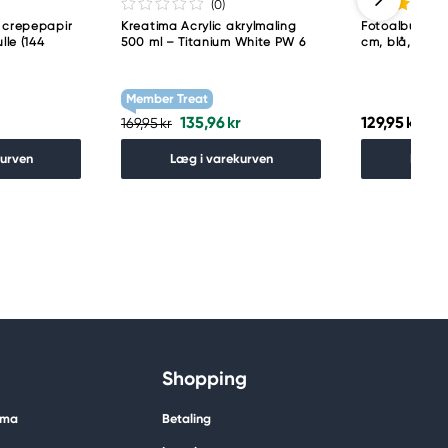
(0
)
 crepepapir
Kreatima Acrylic akrylmaling
Fotoalbum med
lle (144
500 ml – Titanium White PW 6
cm, blå, 25 hv
Member Treat
135,96 kr
129,95 kr
169,95 kr
kurven
Læg i varekurven
Læg i
Shopping
ima
Betaling