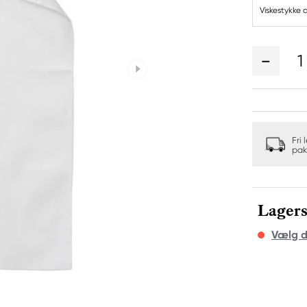
Viskestykke 
1
Fri 
pak
Lagers
Vælg d