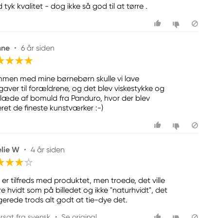
tyk kvalitet - dog ikke så god til at tørre .
nne
•
6 år siden
men med mine børnebørn skulle vi lave
egaver til forældrene, og det blev viskestykke og
klæde af bomuld fra Panduro, hvor der blev
eret de fineste kunstværker :-)
lie W
•
4 år siden
 er tilfreds med produktet, men troede, det ville
e hvidt som på billedet og ikke "naturhvidt", det
gerede trods alt godt at tie-dye det.
rsat fra svensk
•
Se original