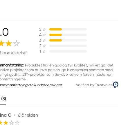
.0
5
☆
4
☆
3
☆
2
☆
1
☆
3 anmeldelser
mmanfattning:
Produktet har en god og tyk kvalitet, hvilket gør det
reative projekter som at lave personlige kunstværker sammen med
ærligt godt til DIY-projekter som tie-dye, selvom farven måske kan
 forventningerne.
sammanfattning av kundrecensioner.
Verified by Trustvoice
(3)
ina C
•
6 år siden