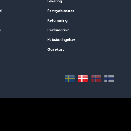
Levering
d
Fortrydelsesret
Returnering
r
Reklamation
Købsbetingelser
Gavekort