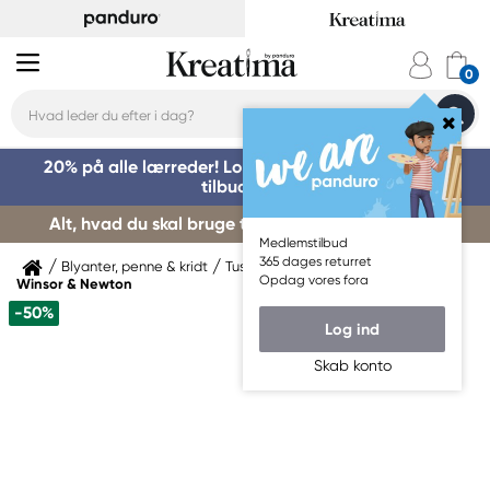
20% på alle lærreder! Log på for at benytte dig af
tilbuddet »
Alt, hvad du skal bruge til kursusstart – køb her »
Medlemstilbud
365 dages returret
Blyanter, penne & kridt
Tuschpenne & markers
Opdag vores fora
Winsor & Newton
-50%
Log ind
Skab konto