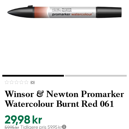
(0
)
Winsor & Newton Promarker
Watercolour Burnt Red 061
29,98 kr
Tidligere pris
59,95 kr
59,95 kr