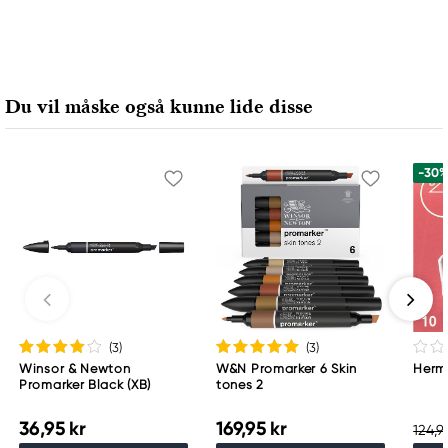
Ansvarlig EU
Winsor & Newton
Colart Sweden AB
Östra Långgatan 87
Du vil måske også kunne lide disse
61930 Trosa, Sweden
info@colart.se
-30
(3
)
(3
)
Winsor & Newton
W&N Promarker 6 Skin
Hermo
Promarker Black (XB)
tones 2
36,95 kr
169,95 kr
124,9