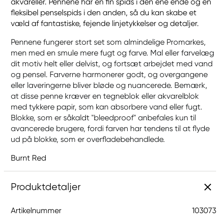
akvareller. Pennene har en fin spids i den ene ende og en
fleksibel penselspids i den anden, så du kan skabe et
væld af fantastiske, fejende linjetykkelser og detaljer.
Pennene fungerer stort set som almindelige Promarkes,
men med en smule mere fugt og farve. Mal eller farvelæg
dit motiv helt eller delvist, og fortsæt arbejdet med vand
og pensel. Farverne harmonerer godt, og overgangene
eller laveringerne bliver bløde og nuancerede. Bemærk,
at disse penne kræver en tegneblok eller akvarelblok
med tykkere papir, som kan absorbere vand eller fugt.
Blokke, som er såkaldt "bleedproof" anbefales kun til
avancerede brugere, fordi farven har tendens til at flyde
ud på blokke, som er overfladebehandlede.
Burnt Red
Produktdetaljer
Artikelnummer
103073