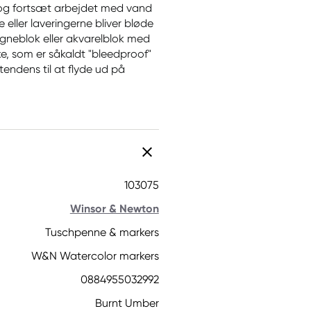
st, og fortsæt arbejdet med vand
ller laveringerne bliver bløde
neblok eller akvarelblok med
ke, som er såkaldt "bleedproof"
tendens til at flyde ud på
103075
Winsor & Newton
Tuschpenne & markers
W&N Watercolor markers
0884955032992
Burnt Umber