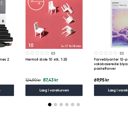
(0
)
(0
)
nes 2
Hermoli stole 10 stk. 1:25
Farveblyanter 12-p
voksbaserede blyan
pastelfarver
87,43 kr
69,95 kr
124,90 kr
n
Læg i varekurven
Læg i vare