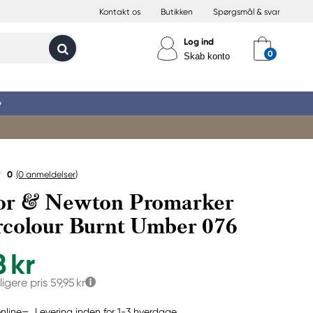
Kontakt os
Butikken
Spørgsmål & svar
Log ind
Skab konto
»
0
(0
anmeldelser
)
or & Newton Promarker
colour Burnt Umber 076
8 kr
ligere pris
59,95 kr
Levering inden for 1-3 hverdage
nline