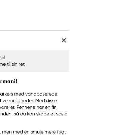
sel
 til sin ret
armoni!
 markers med vandbaserede
tive muligheder. Med disse
areller. Pennene har en fin
 anden, så du kan skabe et væld
s, men med en smule mere fugt