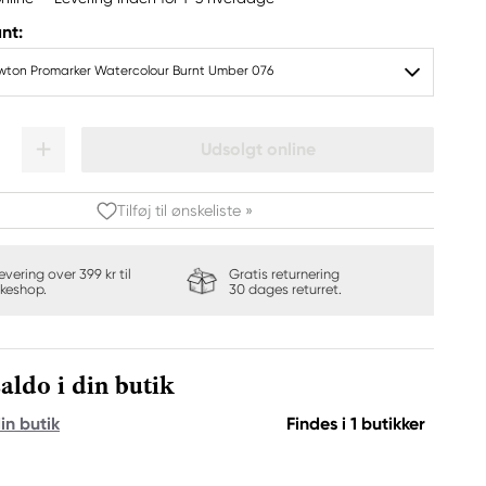
nt:
wton Promarker Watercolour Burnt Umber 076
Udsolgt online
Tilføj til ønskeliste »
levering over 399 kr til
Gratis returnering
keshop.
30 dages returret.
aldo i din butik
in butik
Findes i 1 butikker