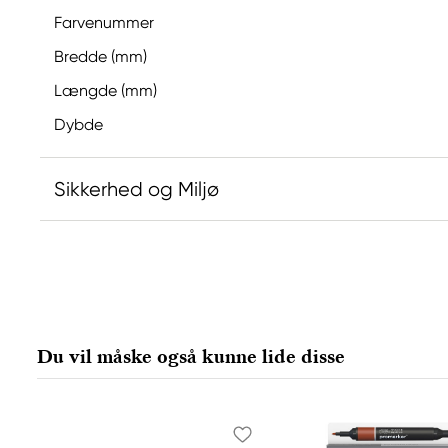
Farvenummer
Bredde (mm)
Længde (mm)
Dybde
Sikkerhed og Miljø
Ansvarlig EU
Winsor & Newton
Colart Sweden AB
Östra Långgatan 87
Du vil måske også kunne lide disse
61930 Trosa, Sweden
info@colart.se