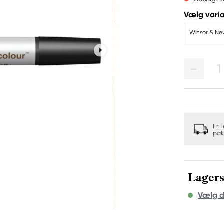
Vælg varia
Winsor & Ne
1
Fri 
pak
Lagers
Vælg d