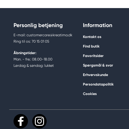
Personlig betjening
Information
E-mail: customercare@kreatima.dk
Kontakt os
Ring til os: 70 15 01 05
Find butik
Åbningstider:
Favoritsider
Man. - fre.: 08.00-18.00
Spørgsmål & svar
Lørdag & søndag: lukket
Erhvervskunde
Persondatapolitik
Cookies