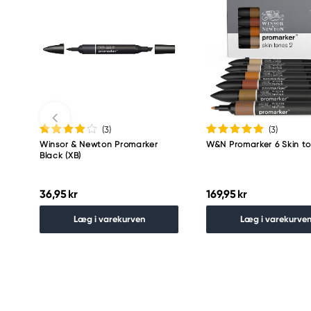
(3
)
(3
)
Winsor & Newton Promarker
W&N Promarker 6 Skin to
Black (XB)
36,95 kr
169,95 kr
Læg i varekurven
Læg i varekurve