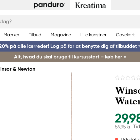
Mærker
Tilbud
Magazine
Lille kunstner
Gavekort
20% på alle lærreder! Log på for at benytte dig af tilbuddet 
Alt, hvad du skal bruge til kursusstart – køb her »
insor & Newton
Wins
Water
29,9
Tid
59,95 kr
Udsolgt o