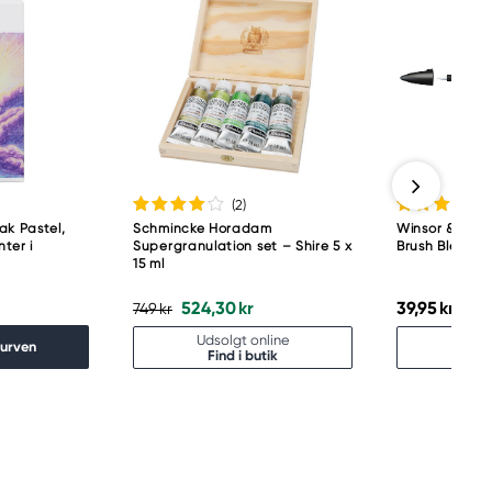
(2
)
ak Pastel,
Schmincke Horadam
Winsor & New
ter i
Supergranulation set – Shire 5 x
Brush Blender
15 ml
524,30 kr
39,95 kr
749 kr
Udsolgt online
Udso
kurven
Find i butik
Fin