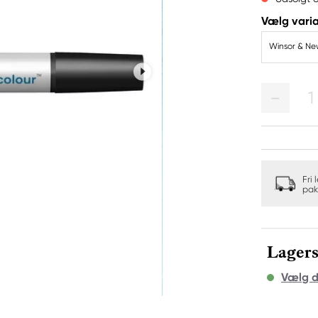
Vælg varia
Winsor & Ne
1
Fri 
pak
Lagers
Vælg d