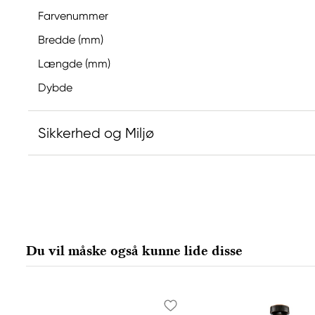
Farvenummer
Bredde (mm)
Længde (mm)
Dybde
Sikkerhed og Miljø
Ansvarlig EU
Winsor & Newton
Colart Sweden AB
Östra Långgatan 87
Du vil måske også kunne lide disse
61930 Trosa, Sweden
info@colart.se