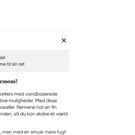
sel
 til sin ret
armoni!
 markers med vandbaserede
tive muligheder. Med disse
areller. Pennene har en fin
 anden, så du kan skabe et væld
s, men med en smule mere fugt