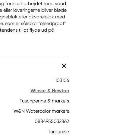
st, og fortsæt arbejdet med vand
ller laveringerne bliver bløde
neblok eller akvarelblok med
ke, som er såkaldt "bleedproof"
tendens til at flyde ud på
103106
Winsor & Newton
Tuschpenne & markers
W&N Watercolor markers
0884955032862
Turquoise