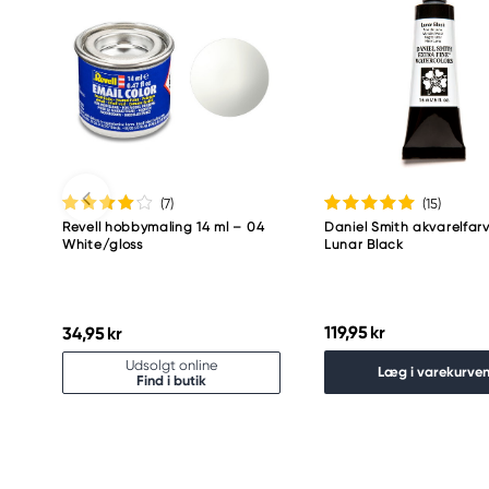
(7
)
(15
)
Revell hobbymaling 14 ml – 04
Daniel Smith akvarelfarv
White/gloss
Lunar Black
119,95 kr
34,95 kr
Udsolgt online
Læg i varekurve
Find i butik