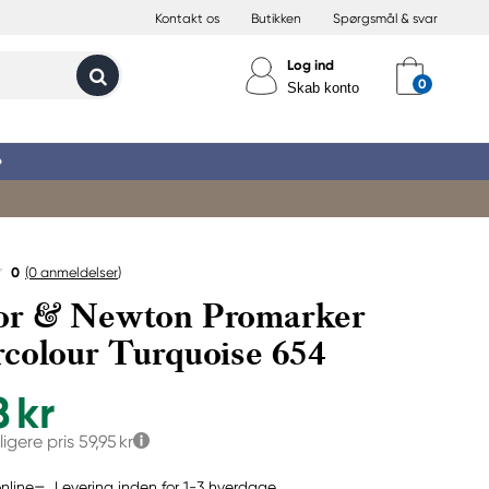
Kontakt os
Butikken
Spørgsmål & svar
Log ind
Skab konto
»
0
(0
anmeldelser
)
or & Newton Promarker
colour Turquoise 654
8 kr
ligere pris
59,95 kr
Levering inden for 1-3 hverdage
nline