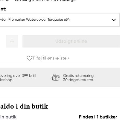
nt:
wton Promarker Watercolour Turquoise 654
Udsolgt online
Tilføj til ønskeliste »
levering over 399 kr til
Gratis returnering
keshop.
30 dages returret.
aldo i din butik
in butik
Findes i 1 butikker