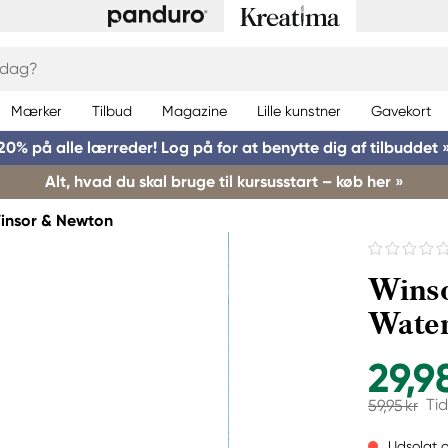
Mærker
Tilbud
Magazine
Lille kunstner
Gavekort
20% på alle lærreder! Log på for at benytte dig af tilbuddet 
Alt, hvad du skal bruge til kursusstart – køb her »
insor & Newton
Wins
Water
29,9
Tid
59,95 kr
Udsolgt o