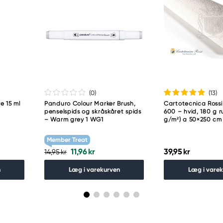
(0
)
(13
)
e 15 ml
Panduro Colour Marker Brush,
Cartotecnica Rossi
penselspids og skråskåret spids
600 – hvid, 180 g ru
– Warm grey 1 WG1
g/m²) a 50×250 cm
Member Treat
11,96 kr
39,95 kr
14,95 kr
n
Læg i varekurven
Læg i vare