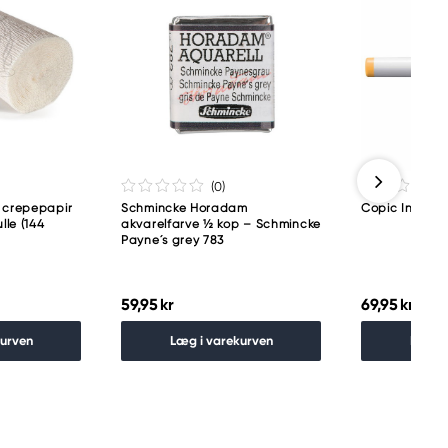
(0
)
 crepepapir
Schmincke Horadam
Copic Ink refi
lle (144
akvarelfarve ½ kop – Schmincke
Payne´s grey 783
59,95 kr
69,95 kr
kurven
Læg i varekurven
Læg i