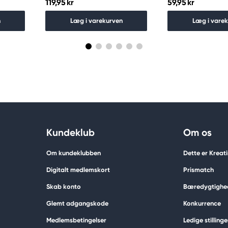
119,95 kr
59,95 kr
n
Læg i varekurven
Læg i vare
Kundeklub
Om os
Om kundeklubben
Dette er Kreat
Digitalt medlemskort
Prismatch
Skab konto
Bæredygtighe
Glemt adgangskode
Konkurrence
Medlemsbetingelser
Ledige stillinge