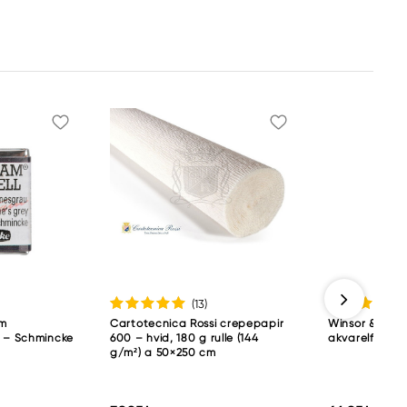
(13
)
am
Cartotecnica Rossi crepepapir
Winsor & Newt
p – Schmincke
600 – hvid, 180 g rulle (144
akvarelfarve 5
g/m²) a 50×250 cm