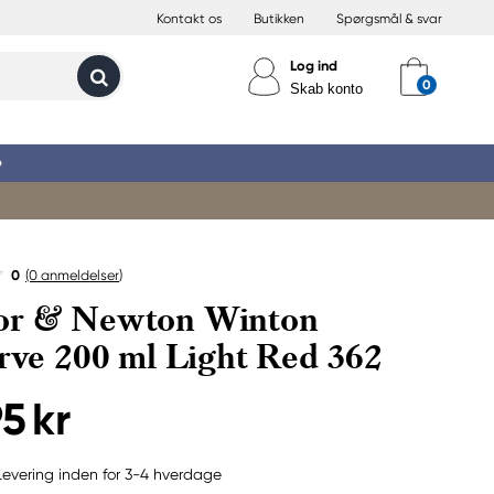
Kontakt os
Butikken
Spørgsmål & svar
Log ind
Skab konto
»
0
(0
anmeldelser
)
or & Newton Winton
arve 200 ml Light Red 362
5 kr
Levering inden for 3-4 hverdage