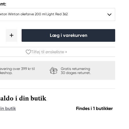
nt:
ton Winton oliefarve 200 ml Light Red 362
Læg i varekurven
Tilføj til ønskeliste »
levering over 399 kr til
Gratis returnering
keshop.
30 dages returret.
aldo i din butik
in butik
Findes i 1 butikker