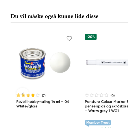
Colart Sweden AB
Östra Långgatan 87
Du vil måske også kunne lide disse
61930 Trosa, Sweden
info@colart.se
-20%
(7
)
(0
)
Revell hobbymaling 14 ml – 04
Panduro Colour Marker B
White/gloss
penselspids og skråskåre
– Warm grey 1 WG1
Member Treat