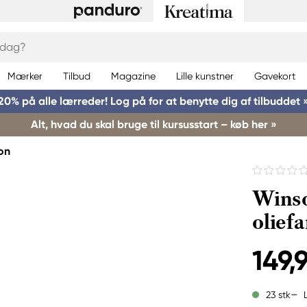
Mærker
Tilbud
Magazine
Lille kunstner
Gavekort
20% på alle lærreder! Log på for at benytte dig af tilbuddet 
Alt, hvad du skal bruge til kursusstart – køb her »
on
Wins
olief
149,9
23 stk