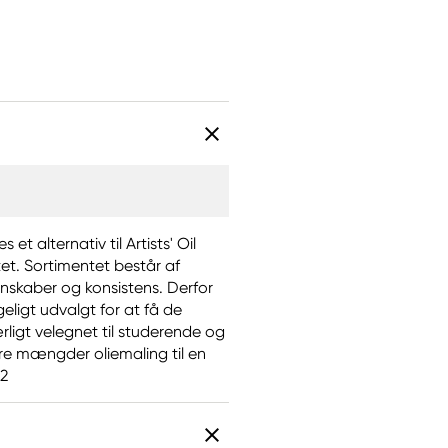
t alternativ til Artists' Oil
itet. Sortimentet består af
enskaber og konsistens. Derfor
eligt udvalgt for at få de
ligt velegnet til studerende og
re mængder oliemaling til en
62