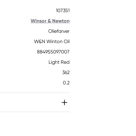
107351
Winsor & Newton
Oliefarver
W&N Winton Oil
884955097007
Light Red
362
0.2