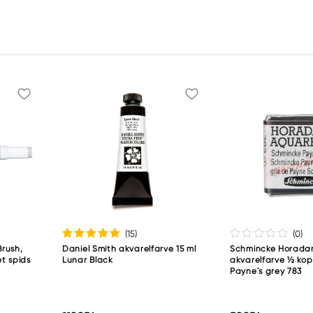
(15
)
(0
)
rush,
Daniel Smith akvarelfarve 15 ml
Schmincke Horad
t spids
Lunar Black
akvarelfarve ½ ko
Payne´s grey 783