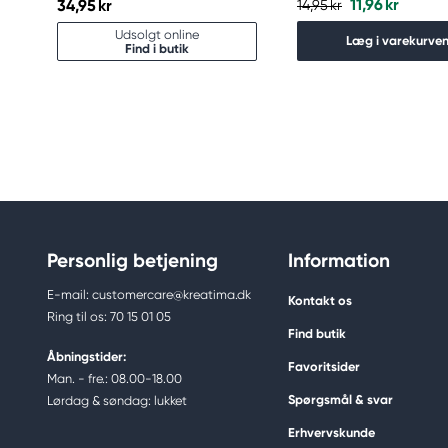
11,96 kr
34,95 kr
14,95 kr
Udsolgt online
Læg i varekurve
Find i butik
Personlig betjening
Information
E-mail: customercare@kreatima.dk
Kontakt os
Ring til os: 70 15 01 05
Find butik
Åbningstider:
Favoritsider
Man. - fre.: 08.00-18.00
Spørgsmål & svar
Lørdag & søndag: lukket
Erhvervskunde