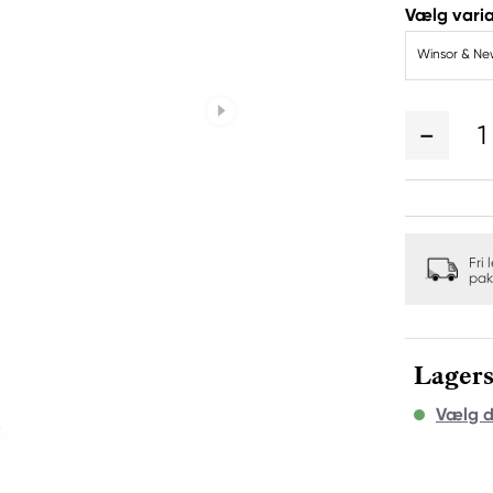
Vælg varia
Winsor & New
1
Fri 
pak
Lagers
Vælg d